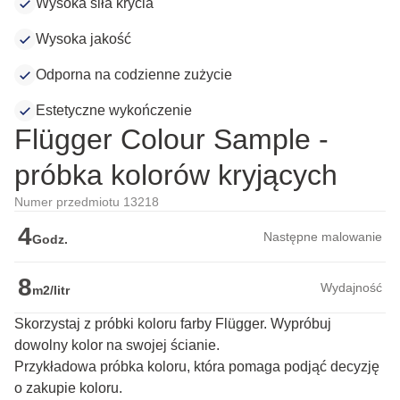
Wysoka siła krycia
Wysoka jakość
Odporna na codzienne zużycie
Estetyczne wykończenie
Flügger Colour Sample -
próbka kolorów kryjących
Numer przedmiotu 13218
4
Następne malowanie
Godz.
8
Wydajność
m2/litr
Skorzystaj z próbki koloru farby Flügger. Wypróbuj
dowolny kolor na swojej ścianie.
Przykładowa próbka koloru, która pomaga podjąć decyzję 
o zakupie koloru.
