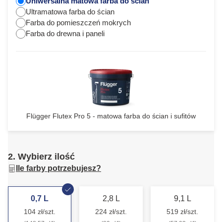
Uniwersalna matowa farba do ścian
Ultramatowa farba do ścian
Farba do pomieszczeń mokrych
Farba do drewna i paneli
Flügger Flutex Pro 5 - matowa farba do ścian i sufitów
2. Wybierz ilość
Ile farby potrzebujesz?
0,7 L
2,8 L
9,1 L
104 zł/szt.
224 zł/szt.
519 zł/szt.