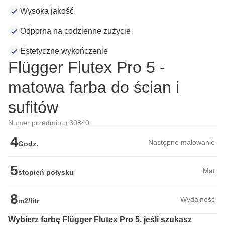
Wysoka jakość
Odporna na codzienne zużycie
Estetyczne wykończenie
Flügger Flutex Pro 5 -
matowa farba do ścian i
sufitów
Numer przedmiotu 30840
4
Następne malowanie
Godz.
5
Mat
stopień połysku
8
Wydajność
m2/litr
Wybierz farbę Flügger Flutex Pro 5, jeśli szukasz 