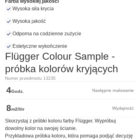
Farba wysokiej jakości
Wysoka siła krycia
Wysoka jakość
Odporna na codzienne zużycie
Estetyczne wykończenie
Flügger Colour Sample -
próbka kolorów kryjących
Numer przedmiotu 13235
4
Następne malowanie
Godz.
8
Wydajność
m2/litr
Skorzystaj z próbki koloru farby Flügger. Wypróbuj
dowolny kolor na swojej ścianie.
Przykładowa próbka koloru, która pomaga podjąć decyzję 