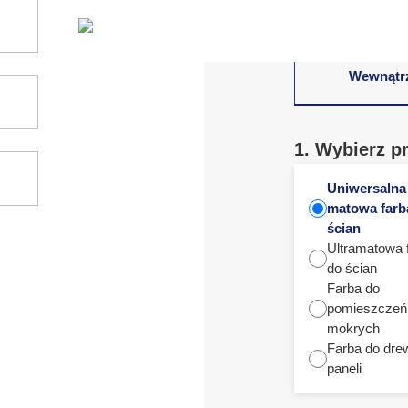
Wewnątr
1. Wybierz p
Uniwersalna
matowa farb
ścian
Ultramatowa 
do ścian
Farba do
pomieszczeń
mokrych
Farba do dre
paneli