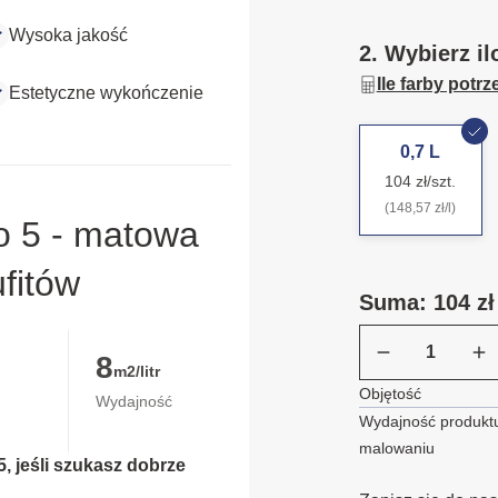
Wysoka jakość
2. Wybierz il
Ile farby potr
Estetyczne wykończenie
0,7 L
104 zł/szt.
(148,57 zł/l)
o 5 - matowa
ufitów
Suma: 104 zł
8
m2/litr
Objętość
Wydajność
Wydajność produktu
malowaniu
, jeśli szukasz dobrze 