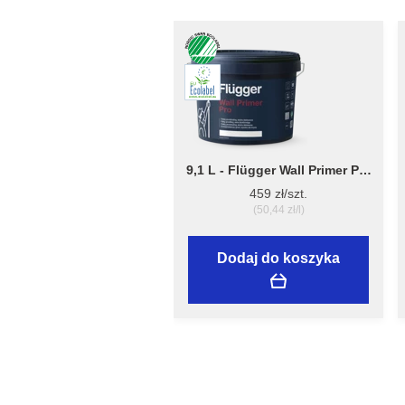
9,1 L - Flügger Wall Primer Pro
- grubopowłokowy grunt,
459 zł/szt.
tworzący matową
(50,44 zł/l)
powierzchnię
Dodaj do koszyka