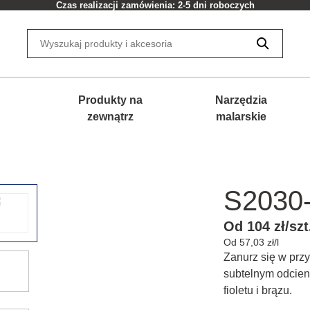
Czas realizacji zamówienia: 2-5 dni roboczych
Produkty na
Narzędzia
zewnątrz
malarskie
S2030
Od 104 zł/szt
Od 57,03 zł/l
Zanurz się w przyt
subtelnym odcieni
fioletu i brązu.