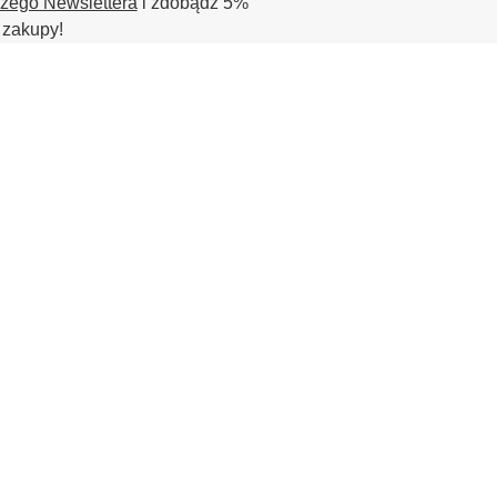
szego Newslettera
i zdobądź 5%
 zakupy!