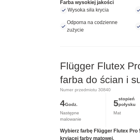
Farba wysokiej jakości
Wysoka siła krycia
Odporna na codzienne
zużycie
Flügger Flutex Pr
farba do ścian i s
Numer przedmiotu 30840
stopień
4
5
Godz.
połysku
Następne
Mat
malowanie
Wybierz farbę Flügger Flutex Pro 5
kryjącej farby matowej.