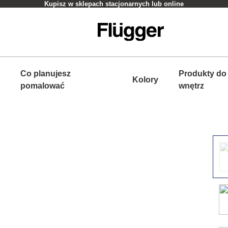
Kupisz w sklepach stacjonarnych lub online
Co planujesz
Produkty do
Kolory
pomalować
wnętrz