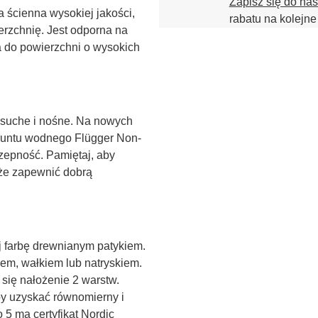
Zapisz się do na
 ścienna wysokiej jakości, 
rabatu na kolejne
erzchnię. Jest odporna na 
 do powierzchni o wysokich 
, suche i nośne. Na nowych 
gruntu wodnego Flügger Non-
zepność. Pamiętaj, aby 
że zapewnić dobrą 
 farbę drewnianym patykiem. 
em, wałkiem lub natryskiem. 
się nałożenie 2 warstw. 
y uzyskać równomierny i 
 5 ma certyfikat Nordic 