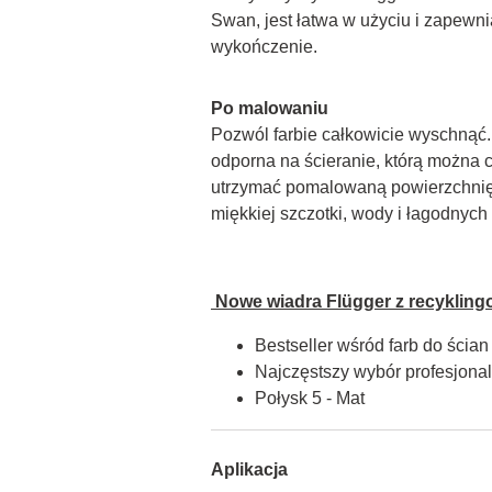
Swan, jest łatwa w użyciu i zapewnia
wykończenie.
Po malowaniu
Pozwól farbie całkowicie wyschnąć. F
odporna na ścieranie, którą można c
utrzymać pomalowaną powierzchnię 
miękkiej szczotki, wody i łagodnyc
 Nowe wiadra Flügger z recykling
Bestseller wśród farb do ścian
Najczęstszy wybór profesjon
Połysk 5 - Mat
Aplikacja