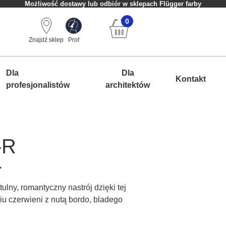
Możliwość dostawy lub odbiór w sklepach Flügger farby
0
Znajdź sklep
Prof
Dla
Dla
Kontakt
profesjonalistów
architektów
-R
.
ulny, romantyczny nastrój dzięki tej
u czerwieni z nutą bordo, bladego