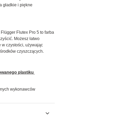
 gładkie i piękne 
lügger Flutex Pro 5 to farba 
zyścić. Możesz łatwo 
w czystości, używając 
h środków czyszczących.
owanego plastiku 
alnych wykonawców