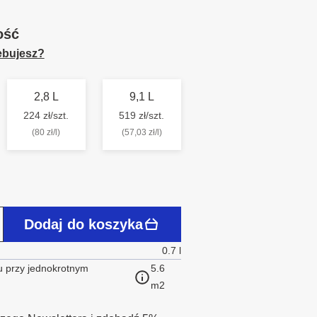
ość
zebujesz?
2,8 L
9,1 L
224 zł/szt.
519 zł/szt.
(80 zł/l)
(57,03 zł/l)
Dodaj do koszyka
0.7 l
 przy jednokrotnym
5.6
m2