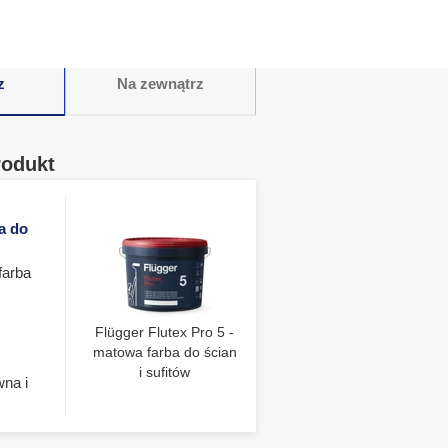
z
Na zewnątrz
rodukt
a do
farba
Flügger Flutex Pro 5 -
matowa farba do ścian
i sufitów
wna i