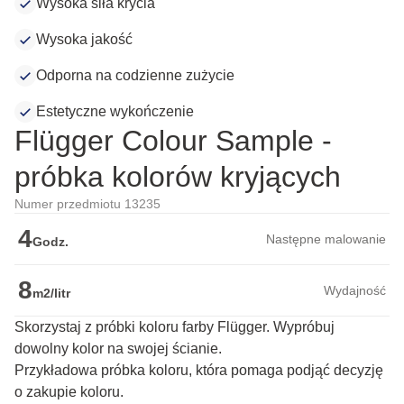
Wysoka siła krycia
Wysoka jakość
Odporna na codzienne zużycie
Estetyczne wykończenie
Flügger Colour Sample -
próbka kolorów kryjących
Numer przedmiotu 13235
4
Następne malowanie
Godz.
8
Wydajność
m2/litr
Skorzystaj z próbki koloru farby Flügger. Wypróbuj
dowolny kolor na swojej ścianie.
Przykładowa próbka koloru, która pomaga podjąć decyzję 
o zakupie koloru.
