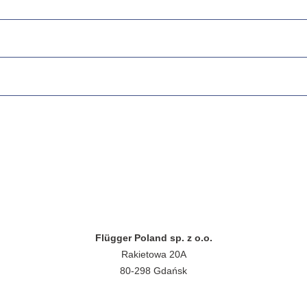
Flügger Poland sp. z o.o.
Rakietowa 20A
80-298 Gdańsk
NIP 5850205530