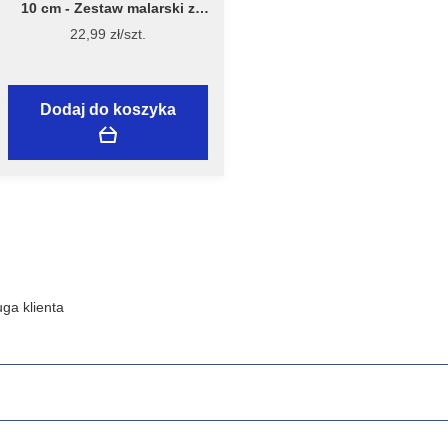
10 cm - Zestaw malarski z
wałkiem Welur 10 cm, model
22,99 zł/szt.
7981 – Flügger
Dodaj do koszyka
ga klienta