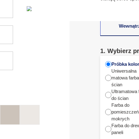
Wewnątr
1. Wybierz p
Próbka kolo
Uniwersalna
matowa farba
ścian
Ultramatowa 
do ścian
Farba do
pomieszczeń
mokrych
Farba do dre
paneli