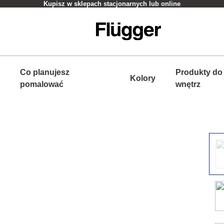
Kupisz w sklepach stacjonarnych lub online
Co planujesz
Produkty do
Kolory
pomalować
wnętrz