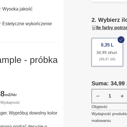
Wysoka jakość
2. Wybierz il
Estetyczne wykończenie
Ile farby potr
0,35 L
34,99 zł/szt.
ample - próbka
(99,97 zł/l)
Suma: 34,99 
8
m2/litr
Wydajność
Objętość
ügger. Wypróbuj dowolny kolor
Wydajność produktu
malowaniu
omaga podjąć decyzję o 