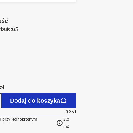
ość
zebujesz?
zł
Dodaj do koszyka
0.35 l
 przy jednokrotnym
2.8
m2