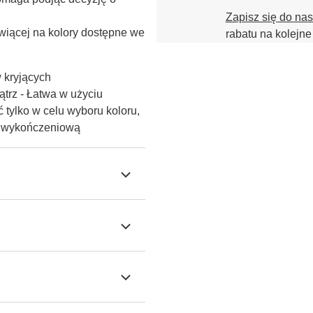
Zapisz się do na
iącej na kolory dostępne we 
rabatu na kolejne
w kryjących
trz - Łatwa w użyciu
 tylko w celu wyboru koloru,
ę wykończeniową