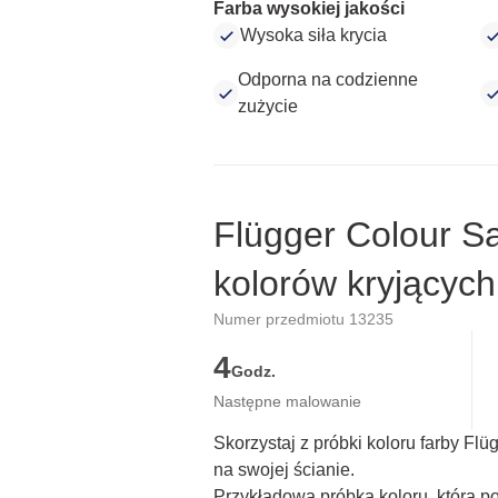
Farba wysokiej jakości
Wysoka siła krycia
Odporna na codzienne
zużycie
Flügger Colour S
kolorów kryjących
Numer przedmiotu 13235
4
Godz.
Następne malowanie
Skorzystaj z próbki koloru farby Fl
na swojej ścianie.
Przykładowa próbka koloru, która p