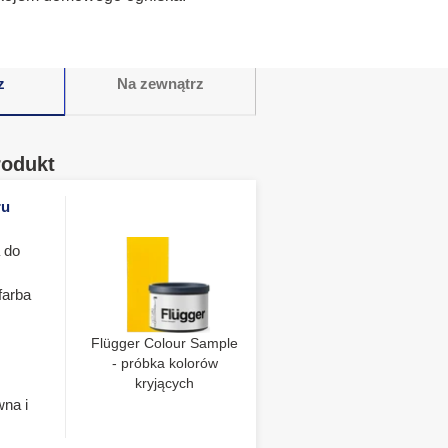
z
Na zewnątrz
rodukt
ru
 do
farba
Flügger Colour Sample
- próbka kolorów
kryjących
wna i