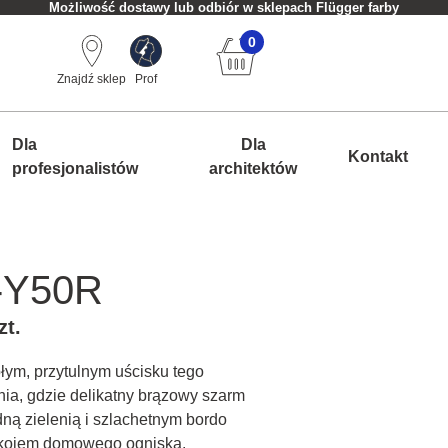
Możliwość dostawy lub odbiór w sklepach Flügger farby
0
Znajdź sklep
Prof
Dla
Dla
Kontakt
profesjonalistów
architektów
-Y50R
zt.
łym, przytulnym uścisku tego
nia, gdzie delikatny brązowy szarm
ną zielenią i szlachetnym bordo
okojem domowego ogniska.