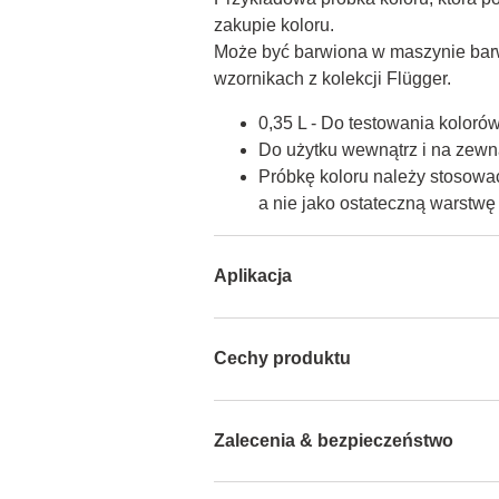
zakupie koloru.

Może być barwiona w maszynie barw
wzornikach z kolekcji Flügger.
0,35 L - Do testowania koloró
Do użytku wewnątrz i na zewną
Próbkę koloru należy stosować
a nie jako ostateczną warstw
Aplikacja
Cechy produktu
Zalecenia & bezpieczeństwo