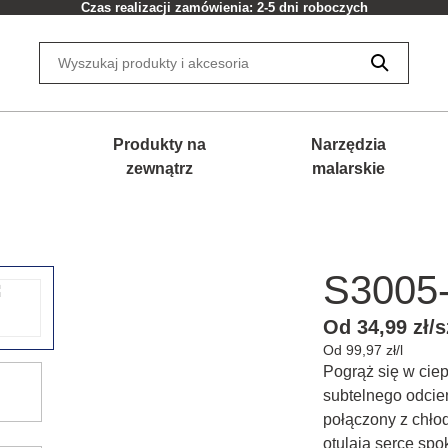
Czas realizacji zamówienia: 2-5 dni roboczych
Produkty na
Narzędzia
zewnątrz
malarskie
S3005
Od 34,99 zł/s
Od 99,97 zł/l
Pogrąż się w ciep
subtelnego odcie
połączony z chłod
otulają serce sp