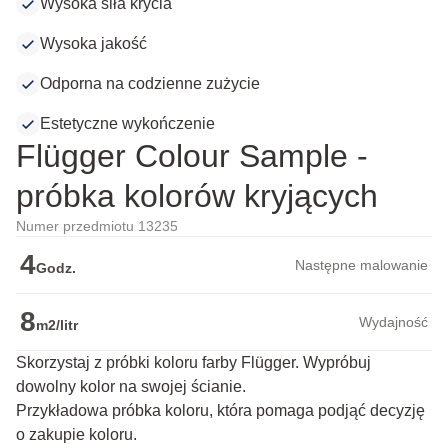
Wysoka siła krycia
Wysoka jakość
Odporna na codzienne zużycie
Estetyczne wykończenie
Flügger Colour Sample -
próbka kolorów kryjących
Numer przedmiotu 13235
4
Następne malowanie
Godz.
8
Wydajność
m2/litr
Skorzystaj z próbki koloru farby Flügger. Wypróbuj
dowolny kolor na swojej ścianie.
Przykładowa próbka koloru, która pomaga podjąć decyzję 
o zakupie koloru.
