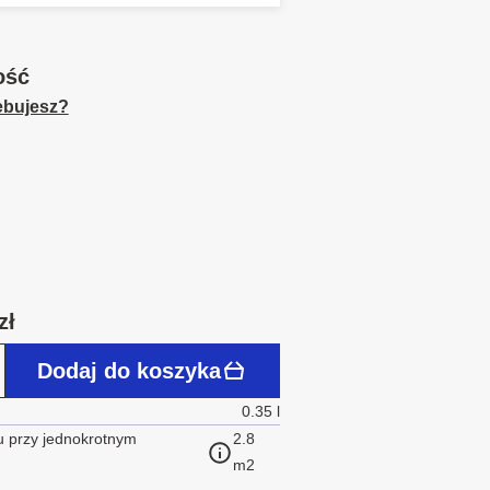
ość
zebujesz?
zł
Dodaj do koszyka
0.35 l
 przy jednokrotnym
2.8
m2