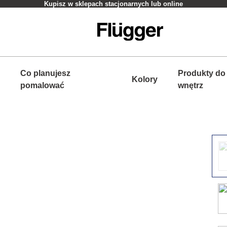
Kupisz w sklepach stacjonarnych lub online
Co planujesz
Produkty do
Kolory
pomalować
wnętrz