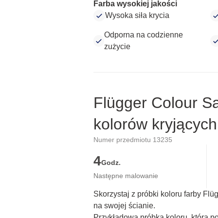
Farba wysokiej jakości
Wysoka siła krycia
Odporna na codzienne
zużycie
Flügger Colour S
kolorów kryjących
Numer przedmiotu 13235
4
Godz.
Następne malowanie
Skorzystaj z próbki koloru farby Fl
na swojej ścianie.
Przykładowa próbka koloru, która p