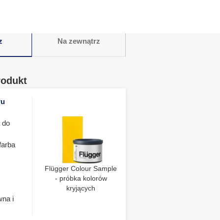
z
Na zewnątrz
rodukt
ru
 do
farba
Flügger Colour Sample
- próbka kolorów
kryjących
wna i