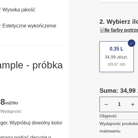
Wysoka jakość
2. Wybierz il
Estetyczne wykończenie
Ile farby potr
0,35 L
34,99 zł/szt.
ample - próbka
(99,97 zł/l)
Suma: 34,99 
8
m2/litr
Wydajność
Objętość
ügger. Wypróbuj dowolny kolor
Wydajność produktu
malowaniu
omaga podjąć decyzję o 