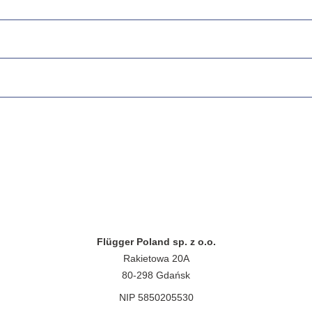
Flügger Poland sp. z o.o.
Rakietowa 20A
80-298 Gdańsk
NIP 5850205530