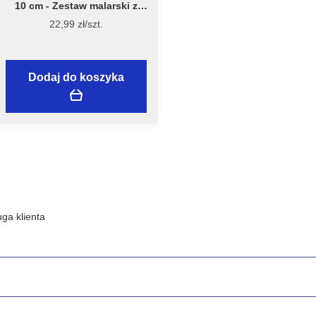
10 cm - Zestaw malarski z
wałkiem Welur 10 cm, model
22,99 zł/szt.
7981 – Flügger
Dodaj do koszyka
ga klienta