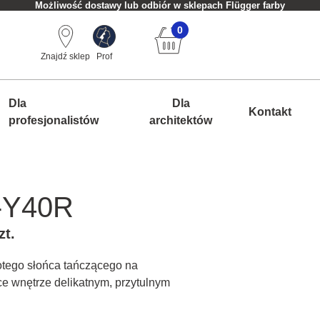
Możliwość dostawy lub odbiór w sklepach Flügger farby
0
Znajdź sklep
Prof
Dla
Dla
Kontakt
profesjonalistów
architektów
-Y40R
zt.
łotego słońca tańczącego na
ce wnętrze delikatnym, przytulnym