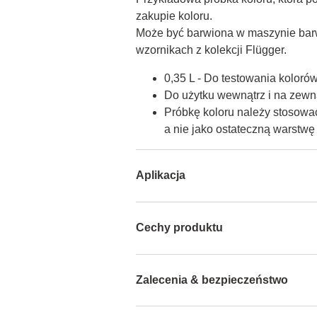
zakupie koloru.

Może być barwiona w maszynie barw
wzornikach z kolekcji Flügger.
0,35 L - Do testowania koloró
Do użytku wewnątrz i na zewną
Próbkę koloru należy stosować
a nie jako ostateczną warstw
Aplikacja
Cechy produktu
Zalecenia & bezpieczeństwo