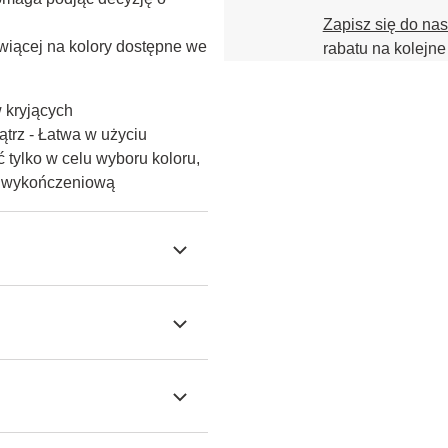
Zapisz się do na
iącej na kolory dostępne we 
rabatu na kolejne
w kryjących
trz - Łatwa w użyciu
 tylko w celu wyboru koloru,
ę wykończeniową