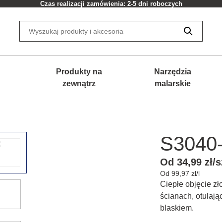
Czas realizacji zamówienia: 2-5 dni roboczych
Produkty na
Narzędzia
zewnątrz
malarskie
S3040
Od 34,99 zł/s
Od 99,97 zł/l
Ciepłe objęcie z
ścianach, otulają
blaskiem.