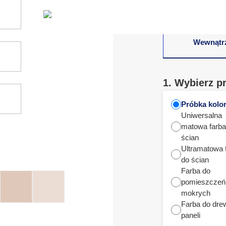
Wewnątr
1. Wybierz p
Próbka kolo
Uniwersalna
matowa farba
ścian
Ultramatowa 
do ścian
Farba do
pomieszczeń
mokrych
Farba do dre
paneli