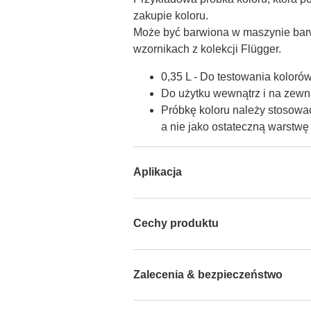
zakupie koloru.

Może być barwiona w maszynie barw
wzornikach z kolekcji Flügger.
0,35 L - Do testowania koloró
Do użytku wewnątrz i na zewną
Próbkę koloru należy stosować
a nie jako ostateczną warstw
Aplikacja
Cechy produktu
Zalecenia & bezpieczeństwo