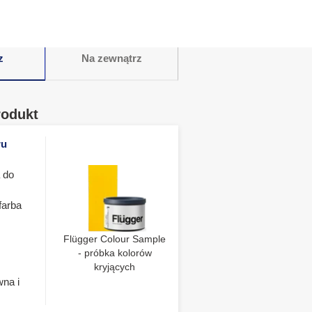
z
Na zewnątrz
rodukt
ru
 do
farba
Flügger Colour Sample
- próbka kolorów
kryjących
wna i