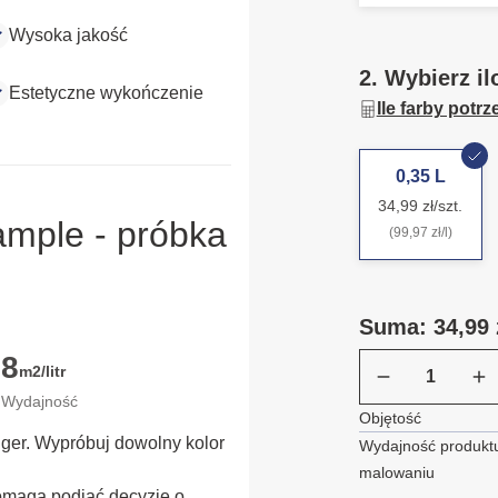
Wysoka jakość
2. Wybierz il
Estetyczne wykończenie
Ile farby potr
0,35 L
34,99 zł/szt.
ample - próbka
(99,97 zł/l)
Suma: 34,99 
8
m2/litr
Wydajność
Objętość
ügger. Wypróbuj dowolny kolor
Wydajność produktu
malowaniu
omaga podjąć decyzję o 