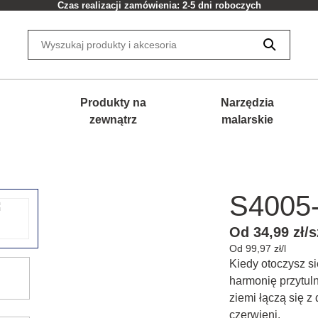
Czas realizacji zamówienia: 2-5 dni roboczych
Produkty na
Narzędzia
zewnątrz
malarskie
S4005
Od 34,99 zł/s
Od 99,97 zł/l
Kiedy otoczysz si
harmonię przytul
ziemi łączą się z 
czerwieni.