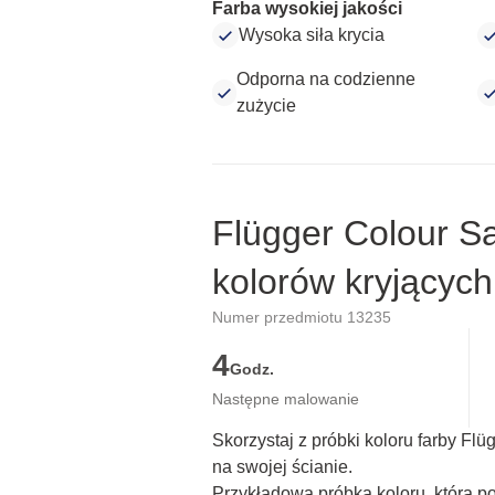
Farba wysokiej jakości
Wysoka siła krycia
Odporna na codzienne
zużycie
Flügger Colour S
kolorów kryjących
Numer przedmiotu 13235
4
Godz.
Następne malowanie
Skorzystaj z próbki koloru farby Fl
na swojej ścianie.
Przykładowa próbka koloru, która p