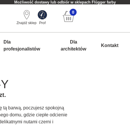
Możliwość dostawy lub odbiór w sklepach Flügger farby
0
Znajdź sklep
Prof
Dla
Dla
Kontakt
profesjonalistów
architektów
-Y
zt.
ę tą barwą, poczujesz spokojną
nego domu, gdzie ciepłe odcienie
delikatnymi nutami czerni i