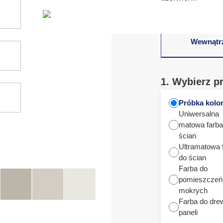
Wewnątr
1. Wybierz p
Próbka kolo
Uniwersalna
matowa farba
ścian
Ultramatowa 
do ścian
Farba do
pomieszczeń
mokrych
Farba do dre
paneli