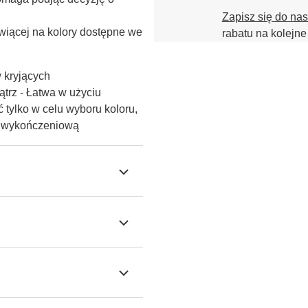
Zapisz się do na
iącej na kolory dostępne we 
rabatu na kolejne
w kryjących
trz - Łatwa w użyciu
 tylko w celu wyboru koloru,
ę wykończeniową