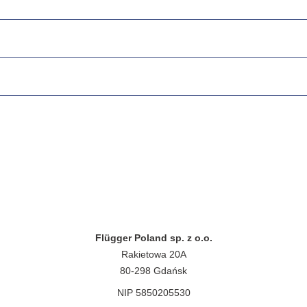
Flügger Poland sp. z o.o.
Rakietowa 20A
80-298 Gdańsk
NIP 5850205530