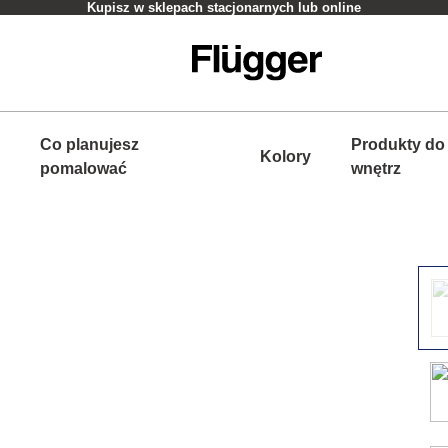
Kupisz w sklepach stacjonarnych lub online
Co planujesz
Produkty do
Kolory
pomalować
wnętrz