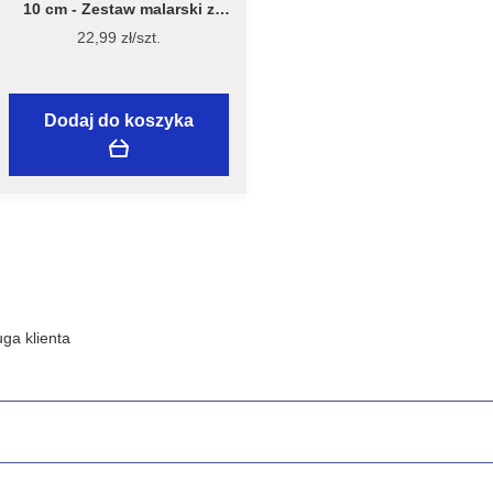
10 cm - Zestaw malarski z
wałkiem Welur 10 cm, model
22,99 zł/szt.
7981 – Flügger
Dodaj do koszyka
ga klienta