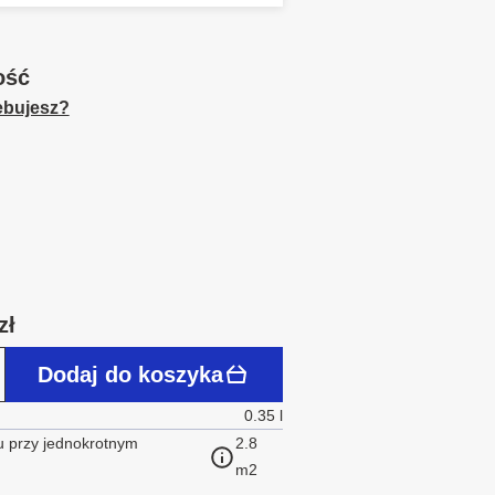
ość
zebujesz?
zł
Dodaj do koszyka
0.35 l
 przy jednokrotnym
2.8
m2