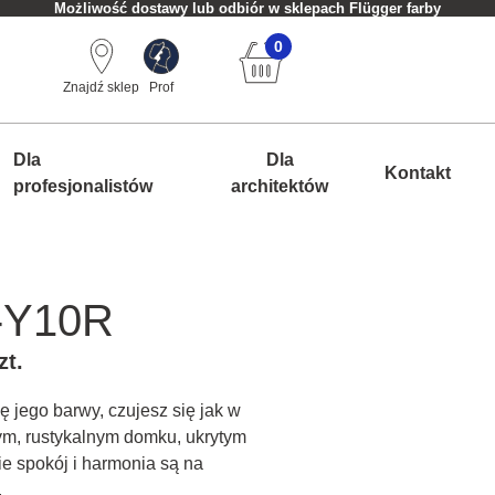
Możliwość dostawy lub odbiór w sklepach Flügger farby
0
Znajdź sklep
Prof
Dla
Dla
Kontakt
profesjonalistów
architektów
-Y10R
zt.
ę jego barwy, czujesz się jak w
łym, rustykalnym domku, ukrytym
e spokój i harmonia są na
.