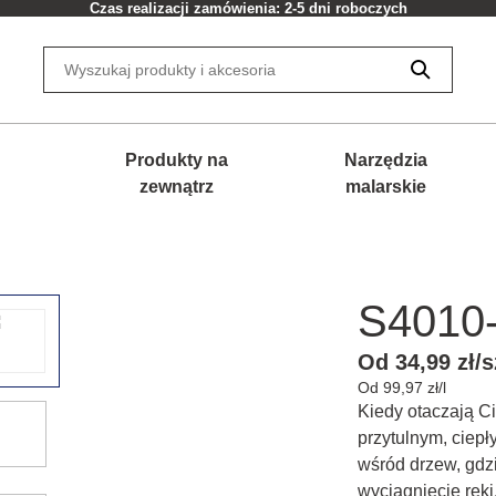
Czas realizacji zamówienia: 2-5 dni roboczych
Produkty na
Narzędzia
zewnątrz
malarskie
S4010
Od 34,99 zł/s
Od 99,97 zł/l
Kiedy otaczają Ci
przytulnym, ciep
wśród drzew, gdzi
wyciągnięcie ręki