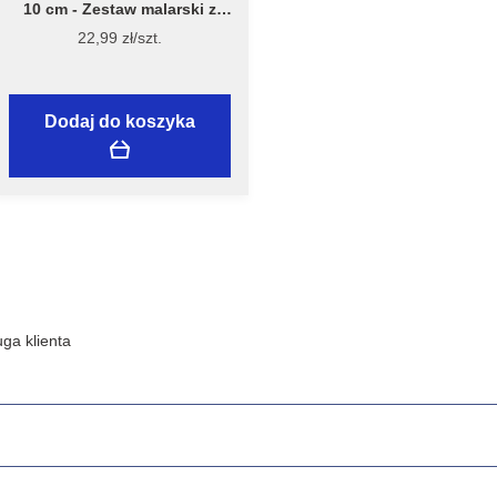
10 cm - Zestaw malarski z
wałkiem Welur 10 cm, model
22,99 zł/szt.
7981 – Flügger
Dodaj do koszyka
ga klienta