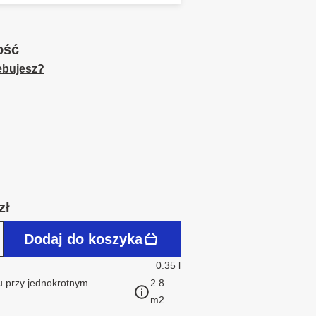
ość
zebujesz?
zł
Dodaj do koszyka
0.35 l
 przy jednokrotnym
2.8
m2