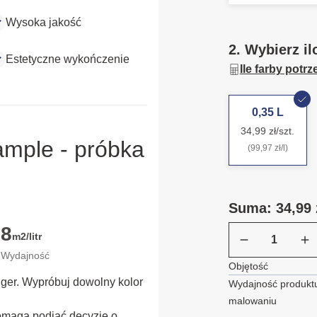
Wysoka jakość
2. Wybierz il
Estetyczne wykończenie
Ile farby potr
0,35 L
34,99 zł/szt.
ample - próbka
(99,97 zł/l)
Suma: 34,99 
8
m2/litr
Wydajność
Objętość
ügger. Wypróbuj dowolny kolor
Wydajność produktu
malowaniu
omaga podjąć decyzję o 