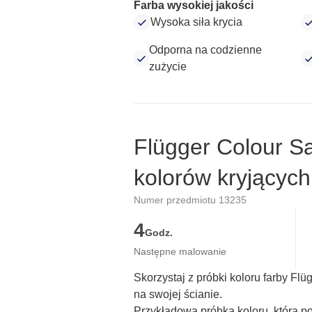
Farba wysokiej jakości
Wysoka siła krycia
Odporna na codzienne
zużycie
Flügger Colour S
kolorów kryjących
Numer przedmiotu 13235
4
Godz.
Następne malowanie
Skorzystaj z próbki koloru farby Fl
na swojej ścianie.
Przykładowa próbka koloru, która p