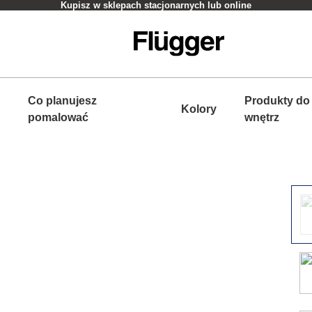
Kupisz w sklepach stacjonarnych lub online
Co planujesz
Produkty do
Kolory
pomalować
wnętrz