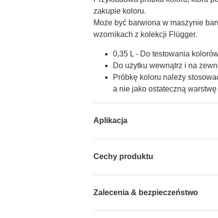
zakupie koloru.

Może być barwiona w maszynie barw
wzornikach z kolekcji Flügger.
0,35 L - Do testowania koloró
Do użytku wewnątrz i na zewną
Próbkę koloru należy stosować
a nie jako ostateczną warstw
Aplikacja
Cechy produktu
Zalecenia & bezpieczeństwo