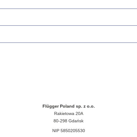
Flügger Poland sp. z o.o.
Rakietowa 20A
80-298 Gdańsk
NIP 5850205530