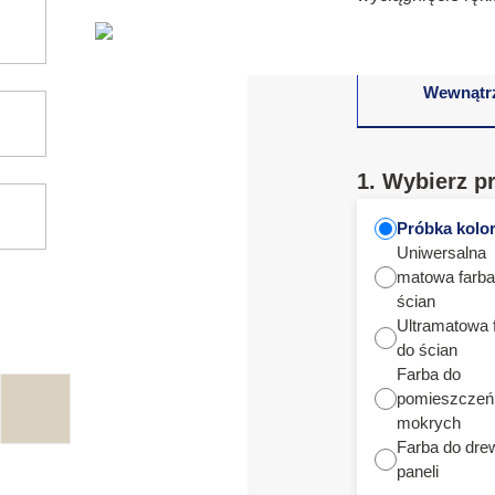
Wewnątr
1. Wybierz p
Próbka kolo
Uniwersalna
matowa farba
ścian
Ultramatowa 
do ścian
Farba do
pomieszczeń
mokrych
Farba do dre
paneli