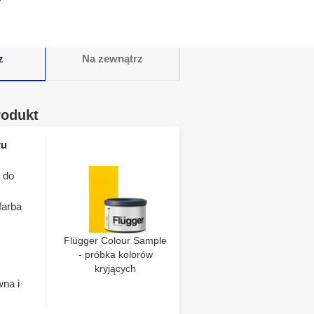
z
Na zewnątrz
rodukt
ru
 do
farba
Flügger Colour Sample
- próbka kolorów
kryjących
wna i