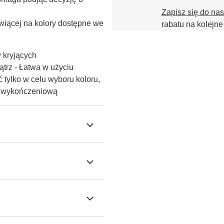
Zapisz się do na
iącej na kolory dostępne we 
rabatu na kolejne
w kryjących
trz - Łatwa w użyciu
 tylko w celu wyboru koloru,
ę wykończeniową