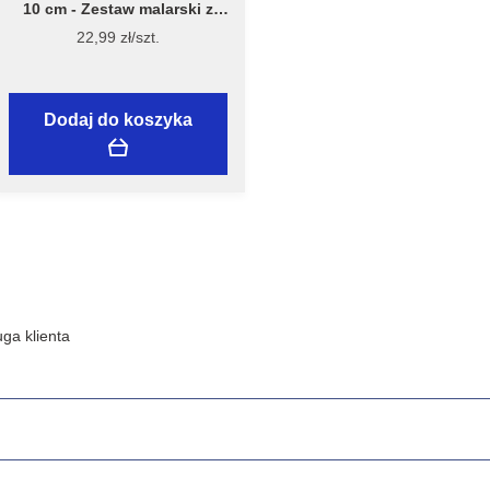
10 cm - Zestaw malarski z
wałkiem Welur 10 cm, model
22,99 zł/szt.
7981 – Flügger
Dodaj do koszyka
ga klienta