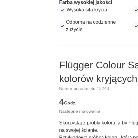
Farba wysokiej jakości
Wysoka siła krycia
Odporna na codzienne
zużycie
Flügger Colour S
kolorów kryjących
Numer przedmiotu 13243
4
Godz.
Następne malowanie
Skorzystaj z próbki koloru farby Fl
na swojej ścianie.
Przykładowa próbka koloru, która p