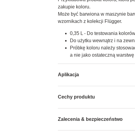
zakupie koloru.

Może być barwiona w maszynie barw
wzornikach z kolekcji Flügger.
0,35 L - Do testowania koloró
Do użytku wewnątrz i na zewną
Próbkę koloru należy stosować
a nie jako ostateczną warstw
Aplikacja
Cechy produktu
Zalecenia & bezpieczeństwo