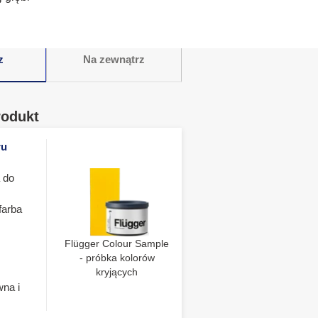
z
Na zewnątrz
rodukt
ru
 do
farba
Flügger Colour Sample
- próbka kolorów
kryjących
wna i