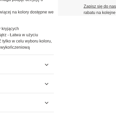
Zapisz się do na
iącej na kolory dostępne we 
rabatu na kolejne
w kryjących
trz - Łatwa w użyciu
 tylko w celu wyboru koloru,
ę wykończeniową