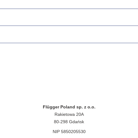
Flügger Poland sp. z o.o.
Rakietowa 20A
80-298 Gdańsk
NIP 5850205530