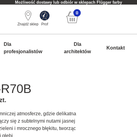
Możliwość dostawy lub odbiór w sklepach Flügger farby
0
Znajdź sklep
Prof
Dla
Dla
Kontakt
profesjonalistów
architektów
-R70B
zt.
mniczej atmosferze, gdzie delikatna
ączy się z subtelnymi nutami jasnej
zieleni i mrocznego błękitu, tworząc
 głębi