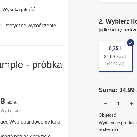
Wysoka jakość
2. Wybierz il
Estetyczne wykończenie
Ile farby potr
0,35 L
34,99 zł/szt.
ample - próbka
(99,97 zł/l)
Suma: 34,99 
8
m2/litr
Wydajność
Objętość
ügger. Wypróbuj dowolny kolor
Wydajność produktu
malowaniu
omaga podjąć decyzję o 