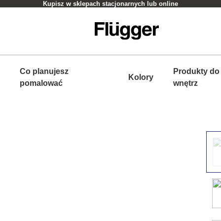
Kupisz w sklepach stacjonarnych lub online
Co planujesz
Produkty do
Kolory
pomalować
wnętrz