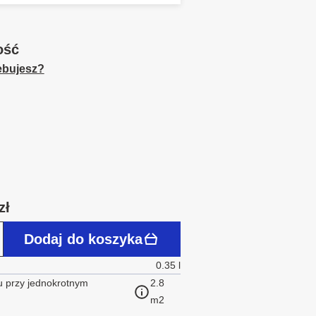
ość
zebujesz?
zł
Dodaj do koszyka
0.35 l
 przy jednokrotnym
2.8
m2