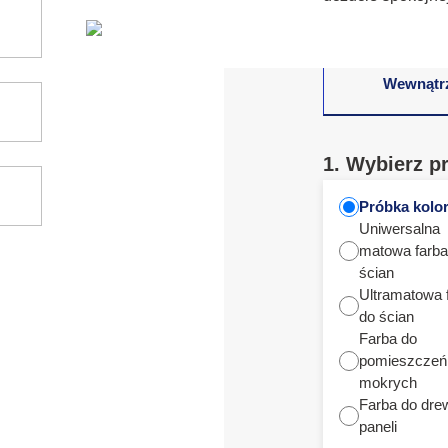
Wewnątr
1. Wybierz p
Próbka kolo
Uniwersalna
matowa farba
ścian
Ultramatowa 
do ścian
Farba do
pomieszczeń
mokrych
Farba do dre
paneli