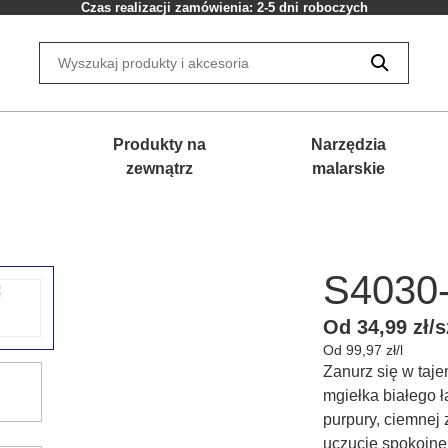
Czas realizacji zamówienia: 2-5 dni roboczych
Produkty na
Narzędzia
zewnątrz
malarskie
S4030
Od 34,99 zł/s
Od 99,97 zł/l
Zanurz się w taje
mgiełka białego ł
purpury, ciemnej 
uczucie spokojnej