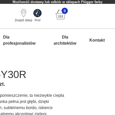
Możliwość dostawy lub odbiór w sklepach Flügger farby
0
Znajdź sklep
Prof
Dla
Dla
Kontakt
profesjonalistów
architektów
-Y30R
zt.
pomieszczenie, ta niezwykle ciepła
nka pełna jest głębi, dzięki
, subtelnemu bordo, iskierce
katnemu akcentowi zieleni.