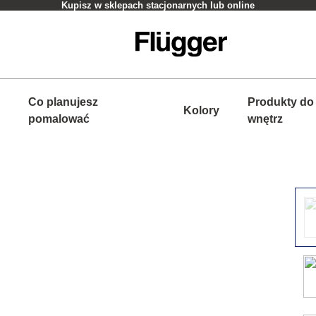
Kupisz w sklepach stacjonarnych lub online
Co planujesz
Produkty do
Kolory
pomalować
wnętrz