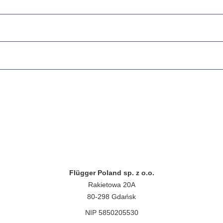
Flügger Poland sp. z o.o.
Rakietowa 20A
80-298 Gdańsk
NIP 5850205530