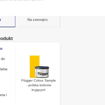
z
Na zewnątrz
rodukt
ru
 do
farba
Flügger Colour Sample
- próbka kolorów
kryjących
wna i