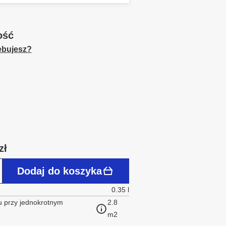
ość
zebujesz?
zł
Dodaj do koszyka
0.35 l
 przy jednokrotnym
2.8
m2