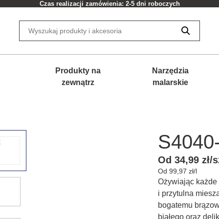
Czas realizacji zamówienia: 2-5 dni roboczych
Produkty na
Narzędzia
zewnątrz
malarskie
S4040
Od 34,99 zł/s
Od 99,97 zł/l
Ożywiając każde 
i przytulna miesza
bogatemu brązowi
białego oraz deli