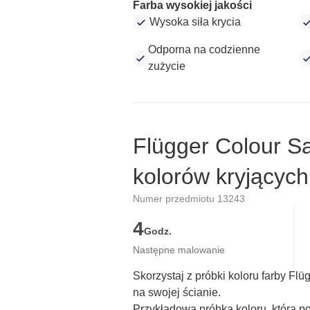
Farba wysokiej jakości
Wysoka siła krycia
Odporna na codzienne
zużycie
Flügger Colour S
kolorów kryjących
Numer przedmiotu 13243
4
Godz.
Następne malowanie
Skorzystaj z próbki koloru farby Fl
na swojej ścianie.
Przykładowa próbka koloru, która p