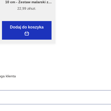
10 cm - Zestaw malarski z
wałkiem Welur 10 cm, model
22,99 zł/szt.
7981 – Flügger
Dodaj do koszyka
ga klienta