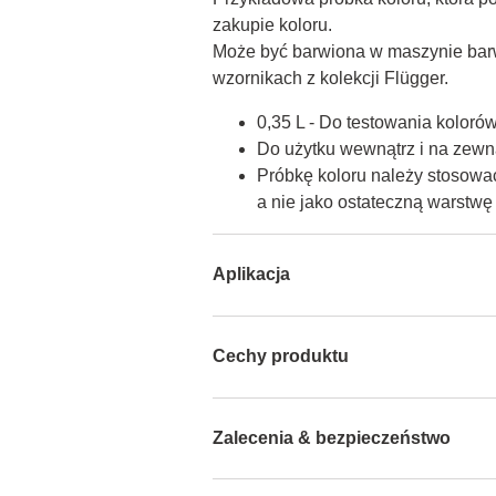
zakupie koloru.

Może być barwiona w maszynie barw
wzornikach z kolekcji Flügger.
0,35 L - Do testowania koloró
Do użytku wewnątrz i na zewną
Próbkę koloru należy stosować
a nie jako ostateczną warstw
Aplikacja
Cechy produktu
Zalecenia & bezpieczeństwo