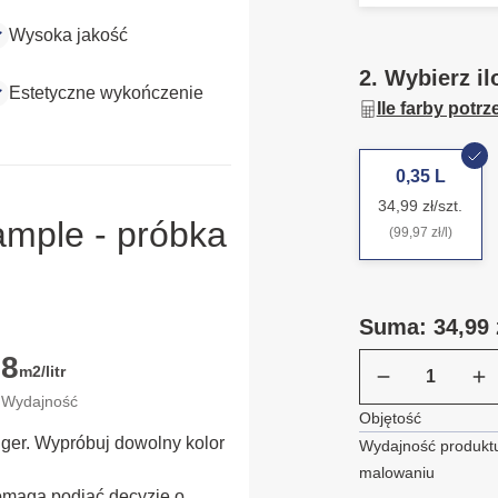
Wysoka jakość
2. Wybierz il
Estetyczne wykończenie
Ile farby potr
0,35 L
34,99 zł/szt.
ample - próbka
(99,97 zł/l)
Suma: 34,99 
8
m2/litr
Wydajność
Objętość
ügger. Wypróbuj dowolny kolor
Wydajność produktu
malowaniu
omaga podjąć decyzję o 