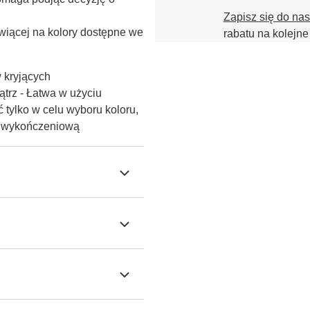
Zapisz się do na
iącej na kolory dostępne we 
rabatu na kolejne
w kryjących
trz - Łatwa w użyciu
 tylko w celu wyboru koloru,
ę wykończeniową