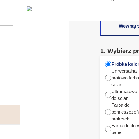
Wewnątr
1. Wybierz p
Próbka kolo
Uniwersalna
matowa farba
ścian
Ultramatowa 
do ścian
Farba do
pomieszczeń
mokrych
Farba do dre
paneli