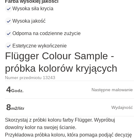
Farba wysokiej jakości
Wysoka siła krycia
Wysoka jakość
Odporna na codzienne zużycie
Estetyczne wykończenie
Flügger Colour Sample -
próbka kolorów kryjących
Numer przedmiotu 13243
4
Następne malowanie
Godz.
8
Wydajność
m2/litr
Skorzystaj z próbki koloru farby Flügger. Wypróbuj
dowolny kolor na swojej ścianie.
Przykładowa próbka koloru, która pomaga podjąć decyzję 