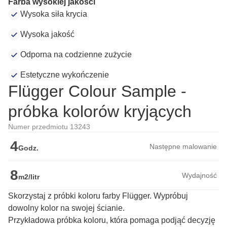
Farba wysokiej jakości
Wysoka siła krycia
Wysoka jakość
Odporna na codzienne zużycie
Estetyczne wykończenie
Flügger Colour Sample -
próbka kolorów kryjących
Numer przedmiotu 13243
4
Następne malowanie
Godz.
8
Wydajność
m2/litr
Skorzystaj z próbki koloru farby Flügger. Wypróbuj
dowolny kolor na swojej ścianie.
Przykładowa próbka koloru, która pomaga podjąć decyzję 