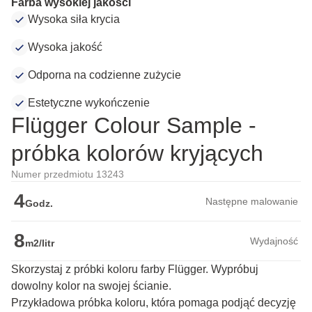
Farba wysokiej jakości
Wysoka siła krycia
Wysoka jakość
Odporna na codzienne zużycie
Estetyczne wykończenie
Flügger Colour Sample -
próbka kolorów kryjących
Numer przedmiotu 13243
4
Następne malowanie
Godz.
8
Wydajność
m2/litr
Skorzystaj z próbki koloru farby Flügger. Wypróbuj
dowolny kolor na swojej ścianie.
Przykładowa próbka koloru, która pomaga podjąć decyzję 