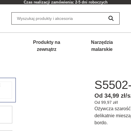
Czas realizacji zamówienia: 2-5 dni roboczych
Produkty na
Narzędzia
zewnątrz
malarskie
S5502
Od 34,99 zł/s
Od 99,97 zł/l
Ożywcza szarość, 
delikatnie miesza
bordo.