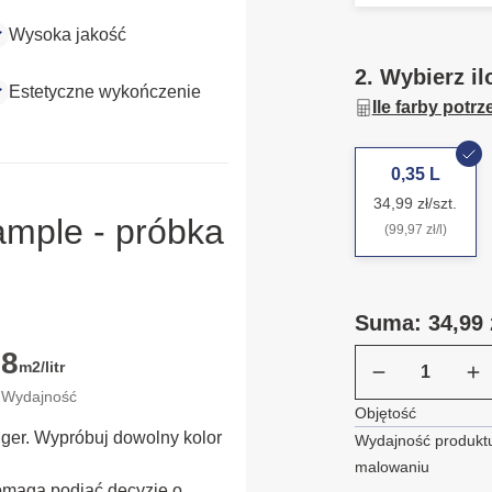
Wysoka jakość
2. Wybierz il
Estetyczne wykończenie
Ile farby potr
0,35 L
34,99 zł/szt.
ample - próbka
(99,97 zł/l)
Suma: 34,99 
8
m2/litr
Wydajność
Objętość
ügger. Wypróbuj dowolny kolor
Wydajność produktu
malowaniu
omaga podjąć decyzję o 