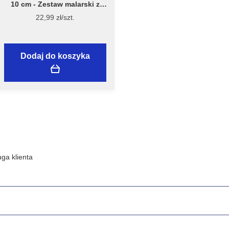
10 cm - Zestaw malarski z
wałkiem Welur 10 cm, model
22,99 zł/szt.
7981 – Flügger
Dodaj do koszyka
ga klienta