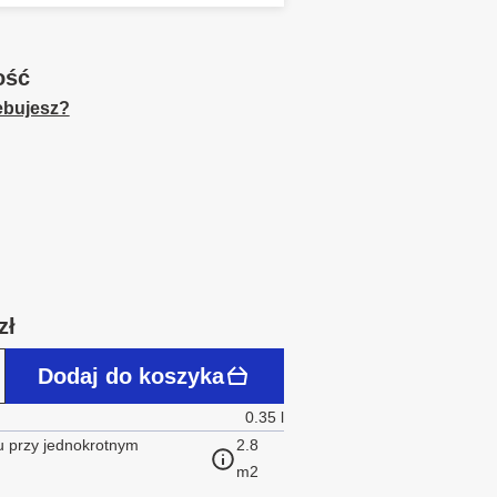
ość
zebujesz?
zł
Dodaj do koszyka
0.35 l
 przy jednokrotnym
2.8
m2