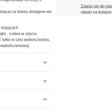
Zapisz się do na
iącej na kolory dostępne we 
rabatu na kolejne
w kryjących
trz - Łatwa w użyciu
 tylko w celu wyboru koloru,
ę wykończeniową