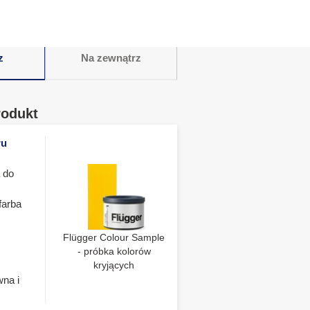
z
Na zewnątrz
rodukt
ru
 do
farba
Flügger Colour Sample
- próbka kolorów
kryjących
wna i