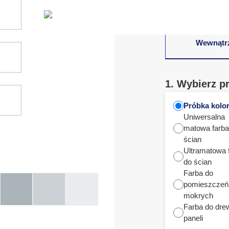
Wewnątr
1. Wybierz p
Próbka kolo
Uniwersalna
matowa farba
ścian
Ultramatowa 
do ścian
Farba do
pomieszczeń
mokrych
Farba do dre
paneli