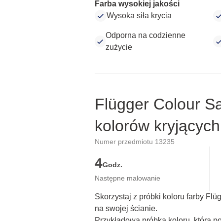
Farba wysokiej jakości
Wysoka siła krycia
Odporna na codzienne
zużycie
Flügger Colour S
kolorów kryjących
Numer przedmiotu 13235
4
Godz.
Następne malowanie
Skorzystaj z próbki koloru farby Fl
na swojej ścianie.
Przykładowa próbka koloru, która p