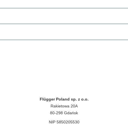
Flügger Poland sp. z o.o.
Rakietowa 20A
80-298 Gdańsk
NIP 5850205530