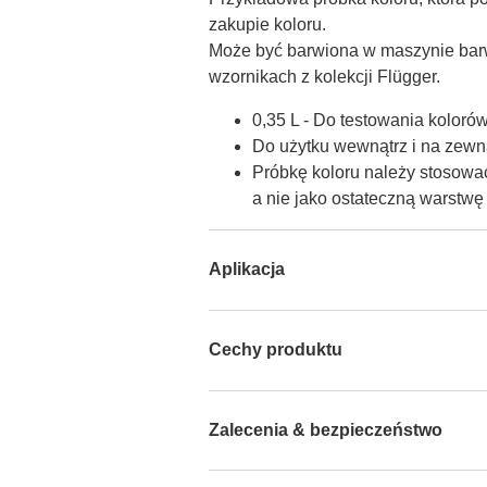
zakupie koloru.

Może być barwiona w maszynie barw
wzornikach z kolekcji Flügger.
0,35 L - Do testowania koloró
Do użytku wewnątrz i na zewną
Próbkę koloru należy stosować
a nie jako ostateczną warstw
Aplikacja
Cechy produktu
Zalecenia & bezpieczeństwo