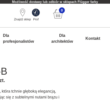
Możliwość dostawy lub odbiór w sklepach Flügger farby
0
Znajdź sklep
Prof
Dla
Dla
Kontakt
profesjonalistów
architektów
-B
zt.
która tchnie głęboką elegancją,
jąc się z subtelnymi nutami brązu i