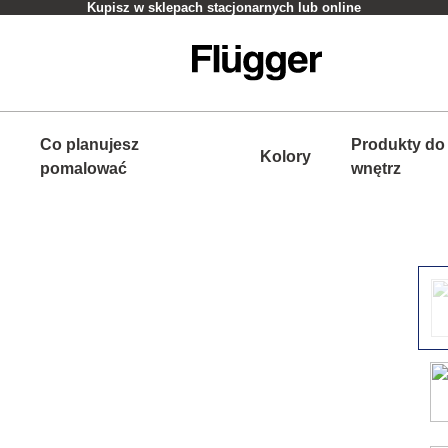
Kupisz w sklepach stacjonarnych lub online
Co planujesz
Produkty do
Kolory
pomalować
wnętrz