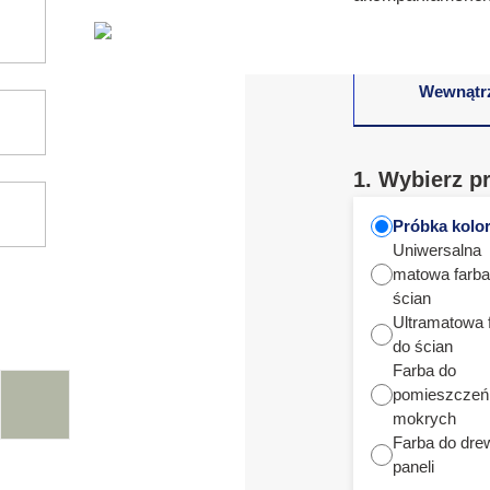
Wewnątr
1. Wybierz p
Próbka kolo
Uniwersalna
matowa farba
ścian
Ultramatowa 
do ścian
Farba do
pomieszczeń
mokrych
Farba do dre
paneli