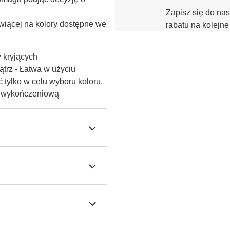
Zapisz się do na
iącej na kolory dostępne we 
rabatu na kolejne
w kryjących
trz - Łatwa w użyciu
 tylko w celu wyboru koloru,
ę wykończeniową