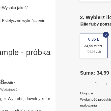
Wysoka jakość
2. Wybierz il
Estetyczne wykończenie
Ile farby potr
0,35 L
34,99 zł/szt.
ample - próbka
(99,97 zł/l)
Suma: 34,99 
8
m2/litr
Wydajność
Objętość
ügger. Wypróbuj dowolny kolor
Wydajność produktu
malowaniu
omaga podjąć decyzję o 