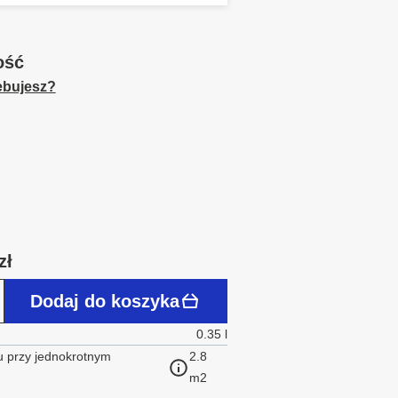
ość
zebujesz?
zł
Dodaj do koszyka
0.35 l
 przy jednokrotnym
2.8
m2