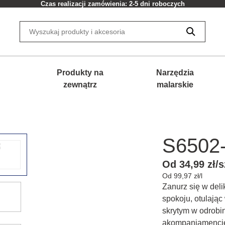
Czas realizacji zamówienia: 2-5 dni roboczych
Produkty na
Narzędzia
zewnątrz
malarskie
S6502
Od 34,99 zł/s
Od 99,97 zł/l
Zanurz się w deli
spokoju, otulają
skrytym w odrobini
akompaniamencie