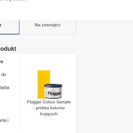
z
Na zewnątrz
rodukt
ru
 do
farba
Flügger Colour Sample
- próbka kolorów
kryjących
wna i