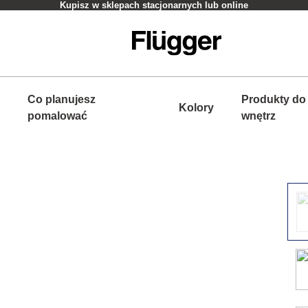
Kupisz w sklepach stacjonarnych lub online
Co planujesz
Produkty do
Kolory
pomalować
wnętrz