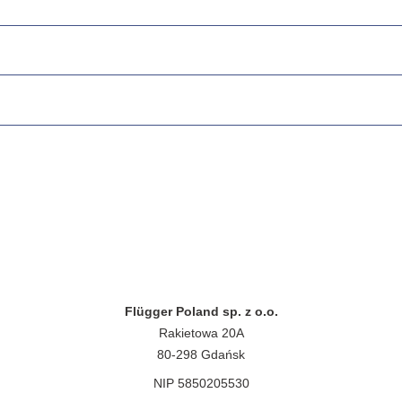
Flügger Poland sp. z o.o.
Rakietowa 20A
80-298 Gdańsk
NIP 5850205530