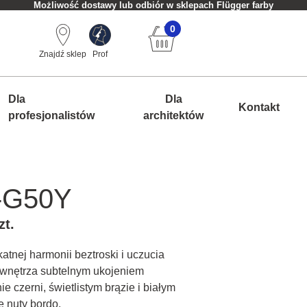
Możliwość dostawy lub odbiór w sklepach Flügger farby
0
Znajdź sklep
Prof
Dla
Dla
Kontakt
profesjonalistów
architektów
-G50Y
zt.
katnej harmonii beztroski i uczucia
c wnętrza subtelnym ukojeniem
e czerni, świetlistym brązie i białym
 nuty bordo.