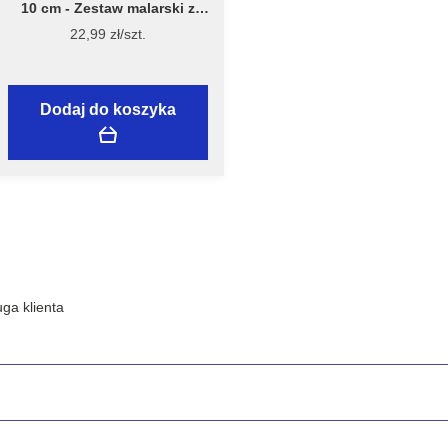
10 cm - Zestaw malarski z
wałkiem Welur 10 cm, model
22,99 zł/szt.
7981 – Flügger
Dodaj do koszyka
ga klienta