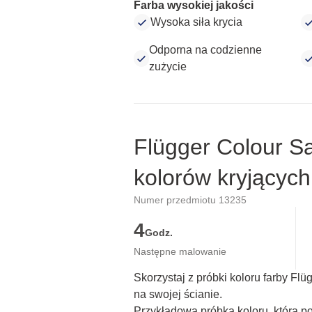
Farba wysokiej jakości
Wysoka siła krycia
Odporna na codzienne
zużycie
Flügger Colour S
kolorów kryjących
Numer przedmiotu 13235
4
Godz.
Następne malowanie
Skorzystaj z próbki koloru farby Fl
na swojej ścianie.
Przykładowa próbka koloru, która p