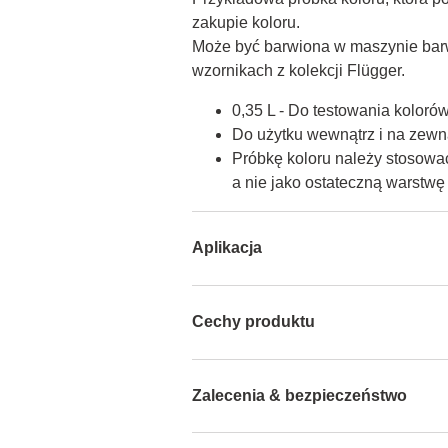
zakupie koloru.

Może być barwiona w maszynie barw
wzornikach z kolekcji Flügger.
0,35 L - Do testowania koloró
Do użytku wewnątrz i na zewną
Próbkę koloru należy stosować
a nie jako ostateczną warstw
Aplikacja
Cechy produktu
Zalecenia & bezpieczeństwo