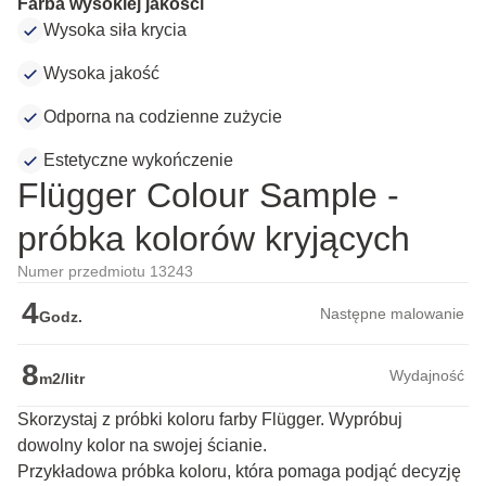
Farba wysokiej jakości
Wysoka siła krycia
Wysoka jakość
Odporna na codzienne zużycie
Estetyczne wykończenie
Flügger Colour Sample -
próbka kolorów kryjących
Numer przedmiotu 13243
4
Następne malowanie
Godz.
8
Wydajność
m2/litr
Skorzystaj z próbki koloru farby Flügger. Wypróbuj
dowolny kolor na swojej ścianie.
Przykładowa próbka koloru, która pomaga podjąć decyzję 