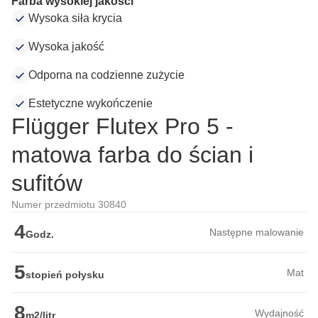
Farba wysokiej jakości
Wysoka siła krycia
Wysoka jakość
Odporna na codzienne zużycie
Estetyczne wykończenie
Flügger Flutex Pro 5 -
matowa farba do ścian i
sufitów
Numer przedmiotu 30840
4
Następne malowanie
Godz.
5
Mat
stopień połysku
8
Wydajność
m2/litr