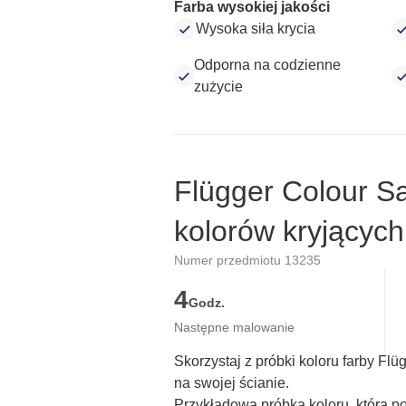
Farba wysokiej jakości
Wysoka siła krycia
Odporna na codzienne
zużycie
Flügger Colour S
kolorów kryjących
Numer przedmiotu 13235
4
Godz.
Następne malowanie
Skorzystaj z próbki koloru farby Fl
na swojej ścianie.
Przykładowa próbka koloru, która p