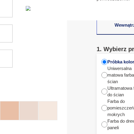
Wewnątr
1. Wybierz p
Próbka kolo
Uniwersalna
matowa farba
ścian
Ultramatowa 
do ścian
Farba do
pomieszczeń
mokrych
Farba do dre
paneli