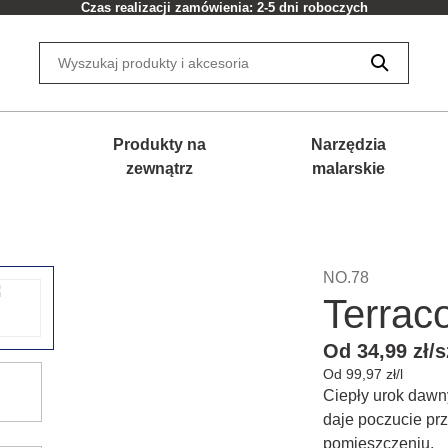
Czas realizacji zamówienia: 2-5 dni roboczych
Produkty na
Narzędzia
zewnątrz
malarskie
NO.78
Terraco
Od 34,99 zł/s
Od 99,97 zł/l
Ciepły urok dawny
daje poczucie pr
pomieszczeniu.