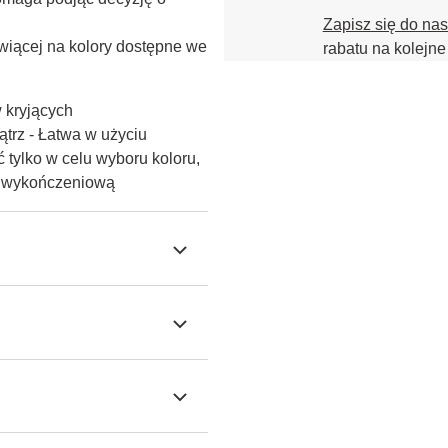
Zapisz się do na
iącej na kolory dostępne we 
rabatu na kolejne
w kryjących
trz - Łatwa w użyciu
 tylko w celu wyboru koloru,
ę wykończeniową