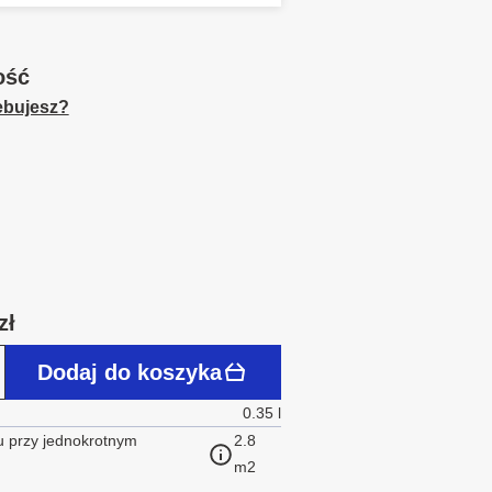
ość
zebujesz?
zł
Dodaj do koszyka
0.35 l
 przy jednokrotnym
2.8
m2