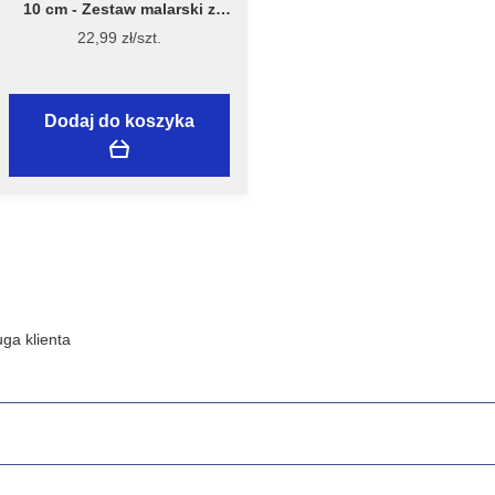
10 cm - Zestaw malarski z
wałkiem Welur 10 cm, model
22,99 zł/szt.
7981 – Flügger
Dodaj do koszyka
ga klienta