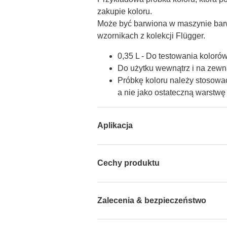
zakupie koloru.

Może być barwiona w maszynie barw
wzornikach z kolekcji Flügger.
0,35 L - Do testowania koloró
Do użytku wewnątrz i na zewną
Próbkę koloru należy stosować
a nie jako ostateczną warstw
Aplikacja
Cechy produktu
Zalecenia & bezpieczeństwo