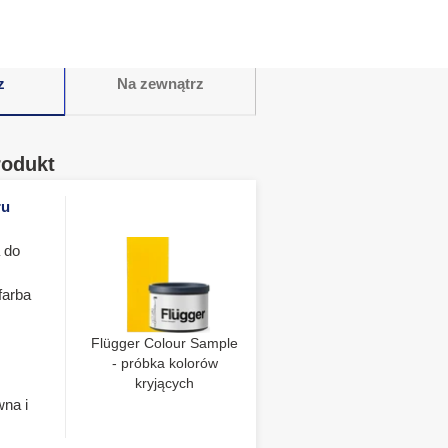
z
Na zewnątrz
rodukt
ru
 do
farba
Flügger Colour Sample
- próbka kolorów
kryjących
wna i