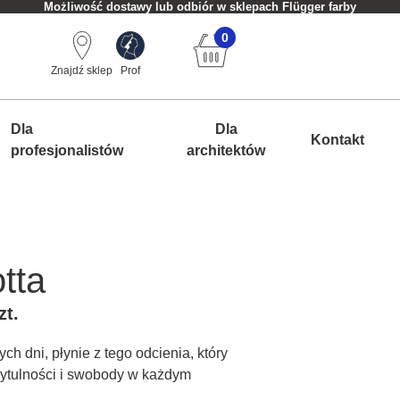
Możliwość dostawy lub odbiór w sklepach Flügger farby
0
Znajdź sklep
Prof
Dla
Dla
Kontakt
profesjonalistów
architektów
tta
zt.
ch dni, płynie z tego odcienia, który
zytulności i swobody w każdym