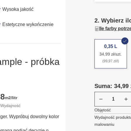
Wysoka jakość
2. Wybierz il
Estetyczne wykończenie
Ile farby potr
0,35 L
34,99 zł/szt.
ample - próbka
(99,97 zł/l)
Suma: 34,99 
8
m2/litr
Wydajność
Objętość
ügger. Wypróbuj dowolny kolor
Wydajność produktu
malowaniu
omaga podjąć decyzję o 