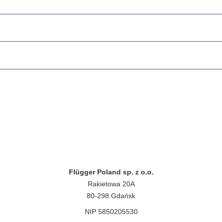
Flügger Poland sp. z o.o.
Rakietowa 20A
80-298 Gdańsk
NIP 5850205530