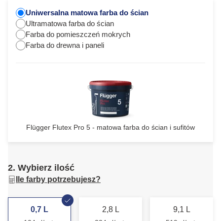
Uniwersalna matowa farba do ścian
Ultramatowa farba do ścian
Farba do pomieszczeń mokrych
Farba do drewna i paneli
Flügger Flutex Pro 5 - matowa farba do ścian i sufitów
2. Wybierz ilość
Ile farby potrzebujesz?
0,7 L
2,8 L
9,1 L