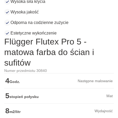
Wysoka siła krycia
Wysoka jakość
Odporna na codzienne zużycie
Estetyczne wykończenie
Flügger Flutex Pro 5 -
matowa farba do ścian i
sufitów
Numer przedmiotu 30840
4
Następne malowanie
Godz.
5
Mat
stopień połysku
8
Wydajność
m2/litr