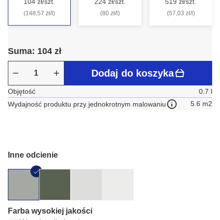
104 zł/szt.
224 zł/szt.
519 zł/szt.
(148,57 zł/l)
(80 zł/l)
(57,03 zł/l)
Suma: 104 zł
Dodaj do koszyka
Objętość
0.7 l
5.6 m2
Wydajność produktu przy jednokrotnym malowaniu
Inne odcienie
Farba wysokiej jakości