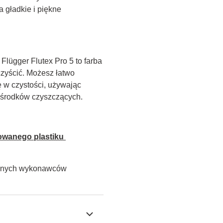
 gładkie i piękne 
lügger Flutex Pro 5 to farba 
zyścić. Możesz łatwo 
w czystości, używając 
h środków czyszczących.
owanego plastiku 
alnych wykonawców