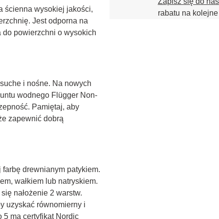
Zapisz się do na
 ścienna wysokiej jakości, 
rabatu na kolejne
erzchnię. Jest odporna na 
 do powierzchni o wysokich 
, suche i nośne. Na nowych 
gruntu wodnego Flügger Non-
zepność. Pamiętaj, aby 
że zapewnić dobrą 
 farbę drewnianym patykiem. 
em, wałkiem lub natryskiem. 
się nałożenie 2 warstw. 
y uzyskać równomierny i 
 5 ma certyfikat Nordic 