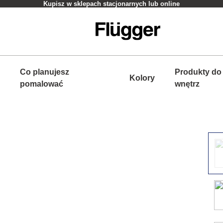
Kupisz w sklepach stacjonarnych lub online
Co planujesz
Produkty do
Kolory
pomalować
wnętrz