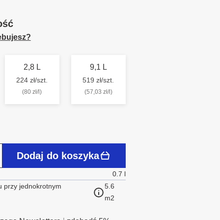
ość
zebujesz?
2,8 L
9,1 L
224 zł/szt.
519 zł/szt.
(80 zł/l)
(57,03 zł/l)
Dodaj do koszyka
0.7 l
 przy jednokrotnym
5.6
m2