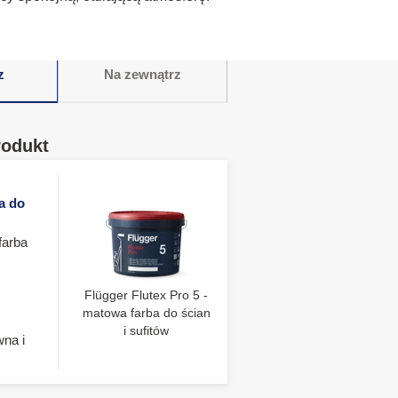
z
Na zewnątrz
rodukt
a do
farba
Flügger Flutex Pro 5 -
matowa farba do ścian
i sufitów
wna i