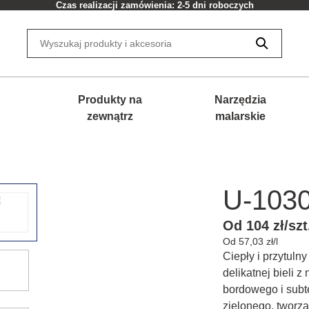
Czas realizacji zamówienia: 2-5 dni roboczych
Produkty na
Narzędzia
zewnątrz
malarskie
U-103
Od 104 zł/szt
Od 57,03 zł/l
Ciepły i przytuln
delikatnej bieli 
bordowego i sub
zielonego, tworzą