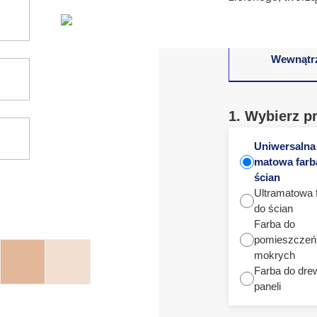
Wewnątr
1. Wybierz p
Uniwersalna
matowa farb
ścian
Ultramatowa 
do ścian
Farba do
pomieszczeń
mokrych
Farba do dre
paneli