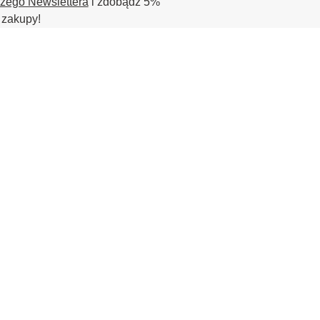
szego Newslettera
i zdobądź 5%
 zakupy!