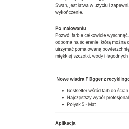
Swan, jest łatwa w użyciu i zapewnia
wykończenie.
Po malowaniu
Pozwól farbie całkowicie wyschnąć. F
odporna na ścieranie, którą można c
utrzymać pomalowaną powierzchnię 
miękkiej szczotki, wody i łagodnyc
 Nowe wiadra Flügger z recykling
Bestseller wśród farb do ścian
Najczęstszy wybór profesjon
Połysk 5 - Mat
Aplikacja