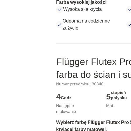
Farba wysokiej jakości
Wysoka siła krycia
Odporna na codzienne
zużycie
Flügger Flutex Pr
farba do ścian i s
Numer przedmiotu 30840
stopień
4
5
Godz.
połysku
Następne
Mat
malowanie
Wybierz farbę Flügger Flutex Pro 5
kryjącej farby matowej.