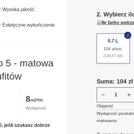
Wysoka jakość
2. Wybierz il
Ile farby potr
Estetyczne wykończenie
0,7 L
104 zł/szt.
(148,57 zł/l)
o 5 - matowa
ufitów
Suma: 104 zł
8
m2/litr
Objętość
Wydajność
Wydajność produktu
malowaniu
, jeśli szukasz dobrze 