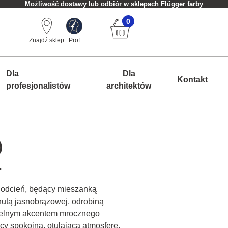
Możliwość dostawy lub odbiór w sklepach Flügger farby
0
Znajdź sklep
Prof
Dla
Dla
Kontakt
profesjonalistów
architektów
0
.
y odcień, będący mieszanką
z nutą jasnobrązowej, odrobiną
telnym akcentem mrocznego
cy spokojną, otulającą atmosferę.