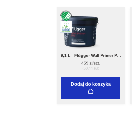
9,1 L - Flügger Wall Primer Pro
- grubopowłokowy grunt,
459 zł/szt.
tworzący matową
(50,44 zł/l)
powierzchnię
Dodaj do koszyka