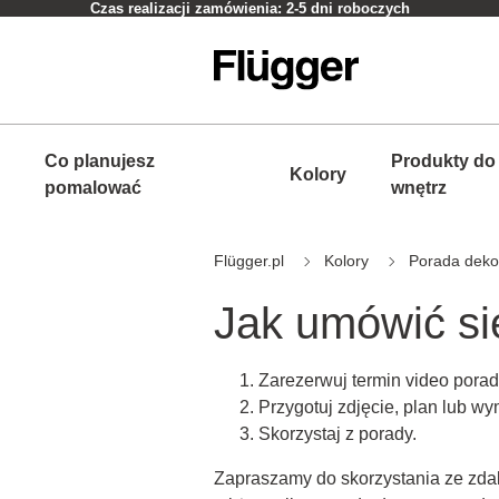
Czas realizacji zamówienia: 2-5 dni roboczych
Co planujesz
Produkty do
Kolory
pomalować
wnętrz
Flügger.pl
Kolory
Porada dekor
Jak umówić si
Zarezerwuj termin video porad
Przygotuj zdjęcie, plan lub w
Skorzystaj z porady.
Zapraszamy do skorzystania ze zda