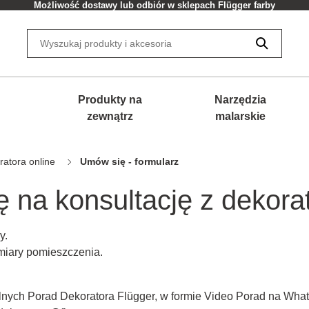
Możliwość dostawy lub odbiór w sklepach Flügger farby
Produkty na
Narzędzia
zewnątrz
malarskie
atora online
Umów się - formularz
ę na konsultację z dekor
y.
ymiary pomieszczenia.
lnych Porad Dekoratora Flügger, w formie Video Porad na What