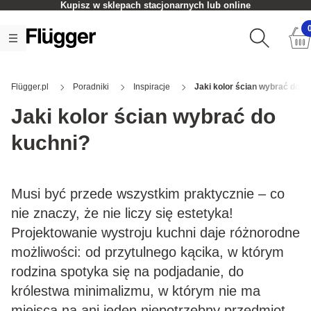
Kupisz w sklepach stacjonarnych lub online
Flügger.pl
Poradniki
Inspiracje
Jaki kolor ścian wybrać do k
Jaki kolor ścian wybrać do
kuchni?
Musi być przede wszystkim praktycznie – co
nie znaczy, że nie liczy się estetyka!
Projektowanie wystroju kuchni daje różnorodne
możliwości: od przytulnego kącika, w którym
rodzina spotyka się na podjadanie, do
królestwa minimalizmu, w którym nie ma
miejsca na ani jeden niepotrzebny przedmiot.