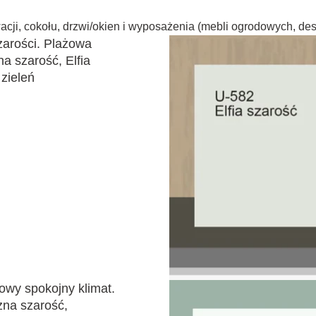
cji, cokołu, drzwi/okien i wyposażenia (mebli ogrodowych, desek
zarości. Plażowa
na szarość, Elfia
zieleń
lowy spokojny klimat.
zna szarość,