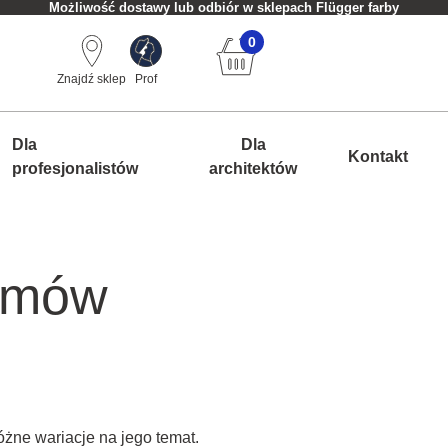
Możliwość dostawy lub odbiór w sklepach Flügger farby
0
Znajdź sklep
Prof
Dla
Dla
Kontakt
profesjonalistów
architektów
domów
óżne wariacje na jego temat.