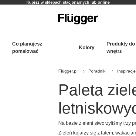
Kupisz w sklepach stacjonarnych lub online
Co planujesz
Produkty do
Kolory
pomalować
wnętrz
Flügger.pl
Poradniki
Inspiracje
Paleta zie
letniskowy
Na bazie zieleni stworzyliśmy trzy 
Zieleń kojarzy się z latem, wakacjam