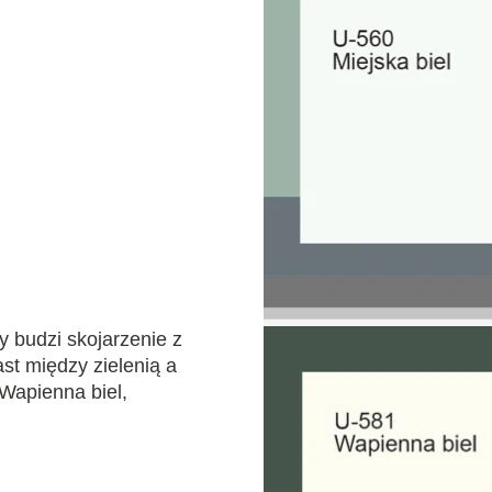
y budzi skojarzenie z
st między zielenią a
 Wapienna biel,