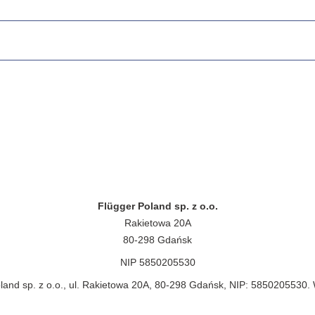
Flügger Poland sp. z o.o.
Rakietowa 20A
80-298 Gdańsk
NIP 5850205530
land sp. z o.o., ul. Rakietowa 20A, 80-298 Gdańsk, NIP: 5850205530.