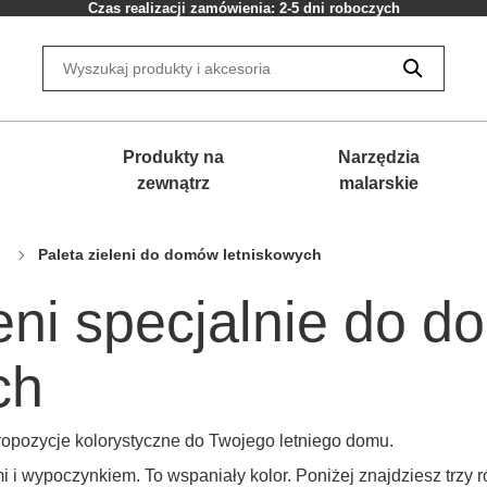
Czas realizacji zamówienia: 2-5 dni roboczych
Produkty na
Narzędzia
zewnątrz
malarskie
Paleta zieleni do domów letniskowych
leni specjalnie do 
ch
propozycje kolorystyczne do Twojego letniego domu.
i i wypoczynkiem. To wspaniały kolor. Poniżej znajdziesz trzy r