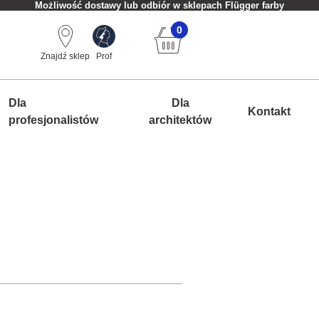
Możliwość dostawy lub odbiór w sklepach Flügger farby
0
Znajdź sklep
Prof
Dla
Dla
Kontakt
profesjonalistów
architektów