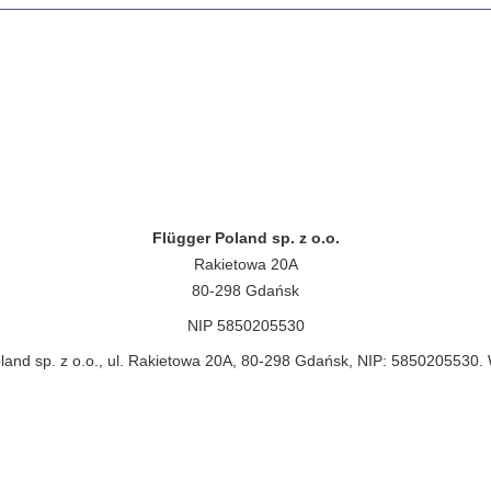
Flügger Poland sp. z o.o.
Rakietowa 20A
80-298 Gdańsk
NIP 5850205530
land sp. z o.o., ul. Rakietowa 20A, 80-298 Gdańsk, NIP: 5850205530.