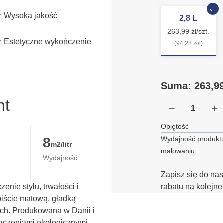
Wysoka jakość
2,8 L
263,99 zł/szt.
Estetyczne wykończenie
(94,28 zł/l)
Suma: 263,99
nt
Objętość
8
Wydajność produktu
m2/litr
malowaniu
Wydajność
Zapisz się do na
nie stylu, trwałości i 
rabatu na kolejne
iście matową, gładką 
ch. Produkowana w Danii i 
czeniami ekologicznymi. 