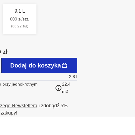
9,1 L
609 zł/szt.
(66,92 zł/l)
 zł
Dodaj do koszyka
2.8 l
 przy jednokrotnym
22.4
m2
szego Newslettera
i zdobądź 5%
 zakupy!