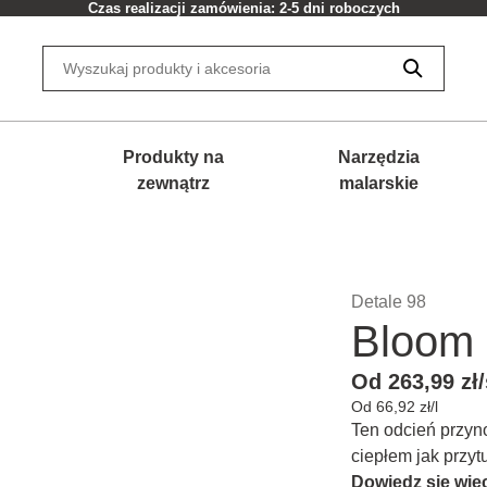
Czas realizacji zamówienia: 2-5 dni roboczych
Produkty na
Narzędzia
zewnątrz
malarskie
Detale 98
Bloom
Od 263,99 zł/
Od 66,92 zł/l
Ten odcień przyno
ciepłem jak przyt
Dowiedz się więc