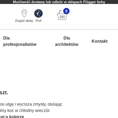
Możliwość dostawy lub odbiór w sklepach Flügger farby
0
Znajdź sklep
Prof
Dla
Dla
Kontakt
profesjonalistów
architektów
szt.
si ulgę i wycisza zmysły, otulając
ulny koc w chłodny wieczór.
ej o kolorze