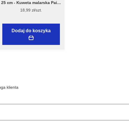
25 cm - Kuweta malarska Paint
Tray 7040 - Stiwex Flügger
18,99 zł/szt.
Dodaj do koszyka
ga klienta