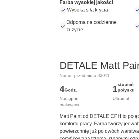
Farba wysokiej jakości
Wysoka siła krycia
Odporna na codzienne
zużycie
DETALE Matt Pai
Numer przedmiotu 33011
stopień
4
1
Godz.
połysku
Następne
Ultramat
malowanie
Matt Paint od DETALE CPH to połącze
komfortu pracy. Farba tworzy jedwab
powierzchnię już po dwóch warstwa
certyfikowana trzema uznanymi ozna