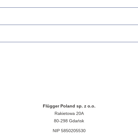
Flügger Poland sp. z o.o.
Rakietowa 20A
80-298 Gdańsk
NIP 5850205530