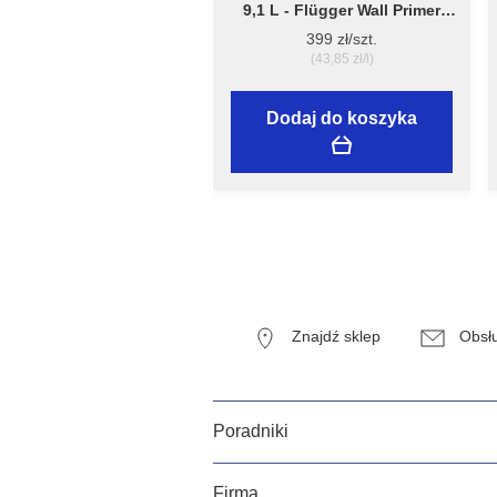
9,1 L - Flügger Wall Primer
Perform - grunt tworzący
399 zł/szt.
białą, matową powierzchnię
(43,85 zł/l)
Dodaj do koszyka
Znajdź sklep
Obsłu
Poradniki
Firma