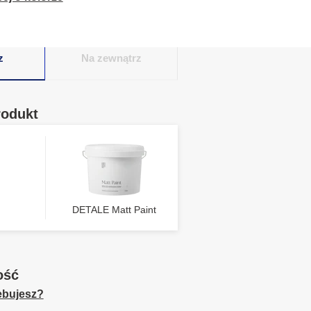
z
Na zewnątrz
rodukt
DETALE Matt Paint
ość
zebujesz?