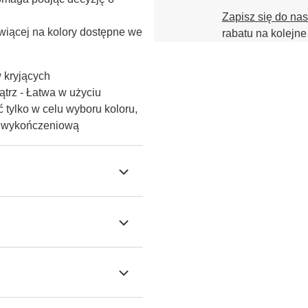
Zapisz się do na
iącej na kolory dostępne we 
rabatu na kolejne
w kryjących
trz - Łatwa w użyciu
 tylko w celu wyboru koloru,
ę wykończeniową