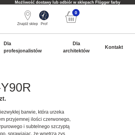
Możliwość dostawy lub odbiór w sklepach Flügger farby
0
Znajdź sklep
Prof
Dla
Dla
Kontakt
profesjonalistów
architektów
-Y90R
zt.
niezwykłej barwie, która urzeka
m przyjemnej ilości czerwonego,
rpurowego i subtelnego szczyptą
go, sprawiając, że wnętrza zys