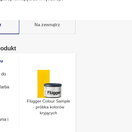
z
Na zewnątrz
rodukt
ru
 do
farba
Flügger Colour Sample
- próbka kolorów
kryjących
wna i