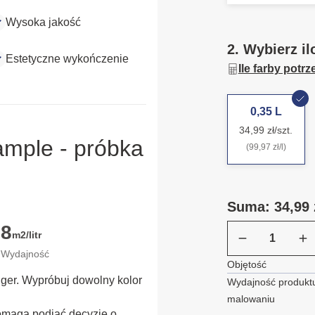
Wysoka jakość
2. Wybierz il
Estetyczne wykończenie
Ile farby potr
0,35 L
34,99 zł/szt.
ample - próbka
(99,97 zł/l)
Suma: 34,99 
8
m2/litr
Wydajność
Objętość
ügger. Wypróbuj dowolny kolor
Wydajność produktu
malowaniu
omaga podjąć decyzję o 