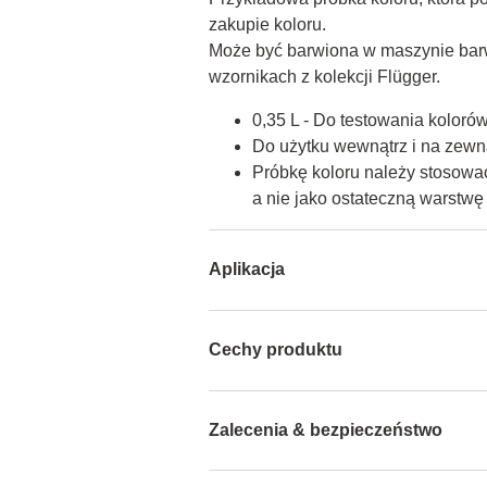
zakupie koloru.

Może być barwiona w maszynie barw
wzornikach z kolekcji Flügger.
0,35 L - Do testowania koloró
Do użytku wewnątrz i na zewną
Próbkę koloru należy stosować
a nie jako ostateczną warstw
Aplikacja
Cechy produktu
Zalecenia & bezpieczeństwo