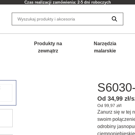
Czas realizacji zamówienia: 2-5 dni roboczych
Produkty na
Narzędzia
zewnątrz
malarskie
S6030
Od 34,99 zł/s
Od 99,97 zł/l
Zanurz się w tej 
swoim połączenie
odrobiny jasnopu
ciemnoniebieskie