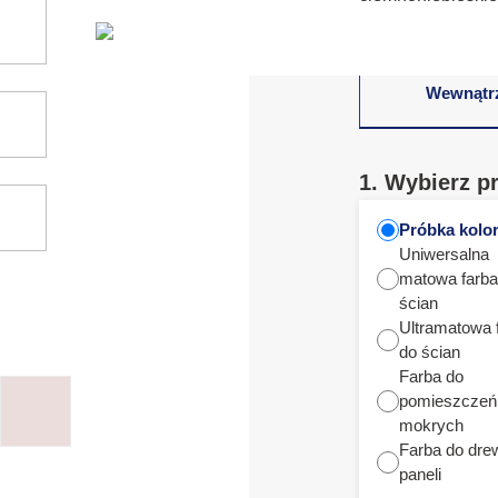
Wewnątr
1. Wybierz p
Próbka kolo
Uniwersalna
matowa farba
ścian
Ultramatowa 
do ścian
Farba do
pomieszczeń
mokrych
Farba do dre
paneli