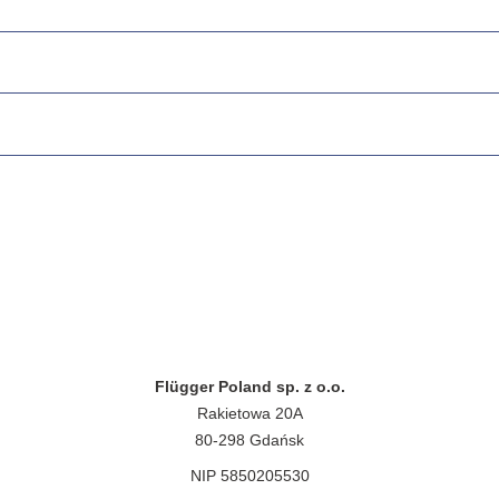
Flügger Poland sp. z o.o.
Rakietowa 20A
80-298 Gdańsk
NIP 5850205530