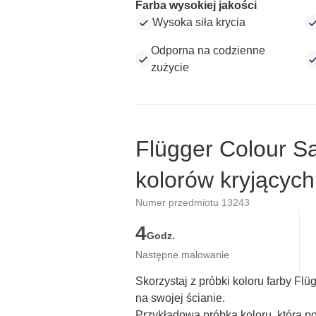
Farba wysokiej jakości
Wysoka siła krycia
Odporna na codzienne
zużycie
Flügger Colour S
kolorów kryjących
Numer przedmiotu 13243
4
Godz.
Następne malowanie
Skorzystaj z próbki koloru farby Fl
na swojej ścianie.
Przykładowa próbka koloru, która p