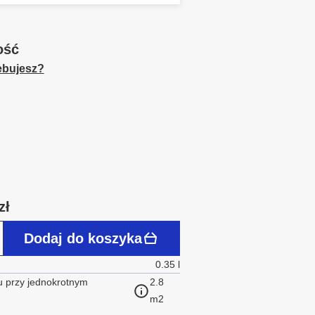
ość
zebujesz?
zł
Dodaj do koszyka
0.35 l
 przy jednokrotnym
2.8
m2