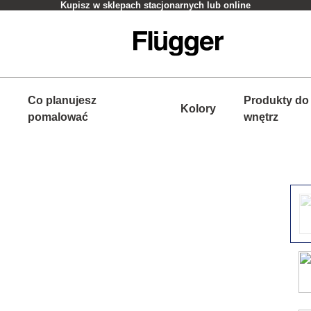
Kupisz w sklepach stacjonarnych lub online
Co planujesz
Produkty do
Kolory
pomalować
wnętrz