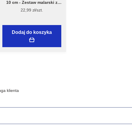
10 cm - Zestaw malarski z
wałkiem Welur 10 cm, model
22,99 zł/szt.
7981 – Flügger
Dodaj do koszyka
ga klienta