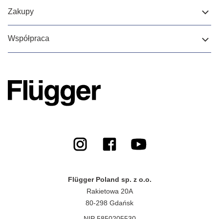
Zakupy
Współpraca
Flügger Poland sp. z o.o.
Rakietowa 20A
80-298 Gdańsk
NIP 5850205530