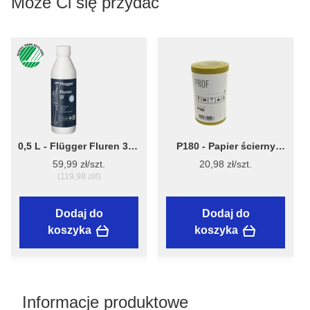
Może Ci się przydać
0,5 L - Flügger Fluren 37 -
P180 - Papier ścierny
skoncentrowany,
ręczny Premium 93 mm x 5
59,99 zł/szt.
20,98 zł/szt.
uniwersalny środek
m – Flügger
(119,98 zł/l)
myjąco-czyszczący
Dodaj do
Dodaj do
koszyka
koszyka
Informacje produktowe