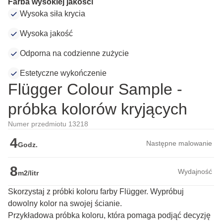
Farba wysokiej jakości
Wysoka siła krycia
Wysoka jakość
Odporna na codzienne zużycie
Estetyczne wykończenie
Flügger Colour Sample -
próbka kolorów kryjących
Numer przedmiotu 13218
4
Następne malowanie
Godz.
8
Wydajność
m2/litr
Skorzystaj z próbki koloru farby Flügger. Wypróbuj
dowolny kolor na swojej ścianie.
Przykładowa próbka koloru, która pomaga podjąć decyzję 