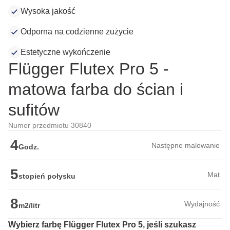
Wysoka jakość
Odporna na codzienne zużycie
Estetyczne wykończenie
Flügger Flutex Pro 5 -
matowa farba do ścian i
sufitów
Numer przedmiotu 30840
4
Następne malowanie
Godz.
5
Mat
stopień połysku
8
Wydajność
m2/litr
Wybierz farbę Flügger Flutex Pro 5, jeśli szukasz 