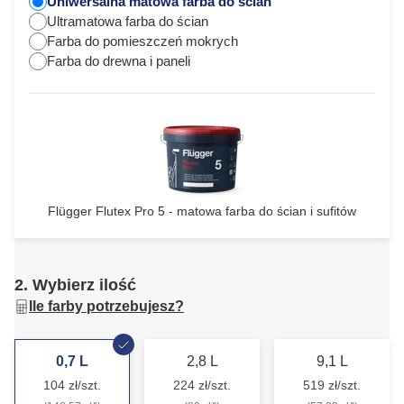
Uniwersalna matowa farba do ścian
Ultramatowa farba do ścian
Farba do pomieszczeń mokrych
Farba do drewna i paneli
Flügger Flutex Pro 5 - matowa farba do ścian i sufitów
2. Wybierz ilość
Ile farby potrzebujesz?
0,7 L
2,8 L
9,1 L
104 zł/szt.
224 zł/szt.
519 zł/szt.