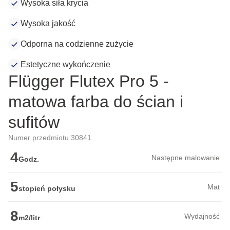
Wysoka siła krycia
Wysoka jakość
Odporna na codzienne zużycie
Estetyczne wykończenie
Flügger Flutex Pro 5 -
matowa farba do ścian i
sufitów
Numer przedmiotu 30841
4
Następne malowanie
Godz.
5
Mat
stopień połysku
8
Wydajność
m2/litr