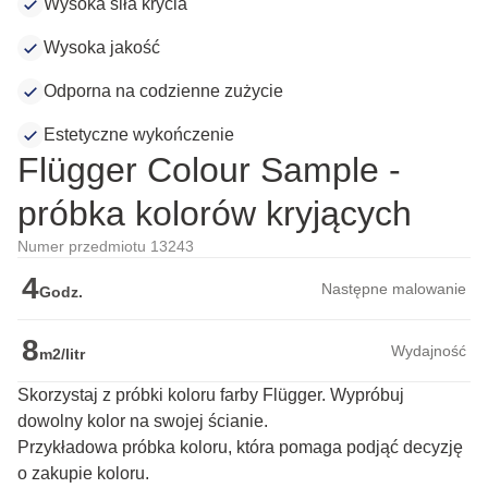
Wysoka siła krycia
Wysoka jakość
Odporna na codzienne zużycie
Estetyczne wykończenie
Flügger Colour Sample -
próbka kolorów kryjących
Numer przedmiotu 13243
4
Następne malowanie
Godz.
8
Wydajność
m2/litr
Skorzystaj z próbki koloru farby Flügger. Wypróbuj
dowolny kolor na swojej ścianie.
Przykładowa próbka koloru, która pomaga podjąć decyzję 
o zakupie koloru.
