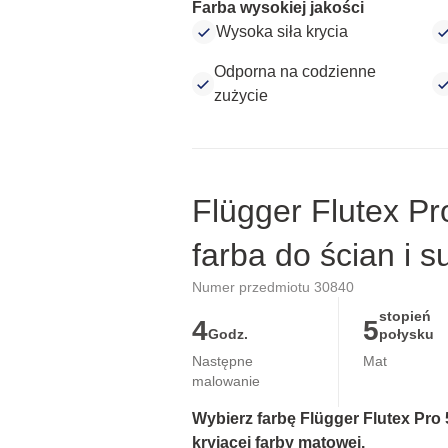
Farba wysokiej jakości
Wysoka siła krycia
Odporna na codzienne
zużycie
Flügger Flutex Pr
farba do ścian i s
Numer przedmiotu 30840
stopień
4
5
Godz.
połysku
Następne
Mat
malowanie
Wybierz farbę Flügger Flutex Pro 5
kryjącej farby matowej.