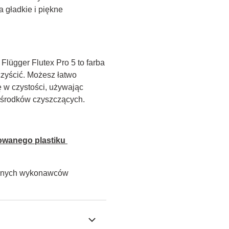
 gładkie i piękne 
lügger Flutex Pro 5 to farba 
zyścić. Możesz łatwo 
w czystości, używając 
h środków czyszczących.
owanego plastiku 
alnych wykonawców