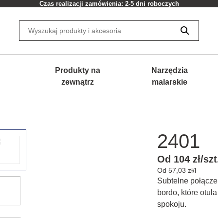
Czas realizacji zamówienia: 2-5 dni roboczych
Produkty na
Narzędzia
zewnątrz
malarskie
2401
Od 104 zł/szt
Od 57,03 zł/l
Subtelne połącze
bordo, które otula
spokoju.