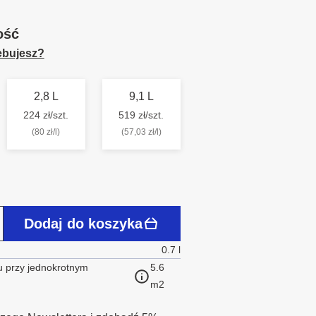
ość
zebujesz?
2,8 L
9,1 L
224 zł/szt.
519 zł/szt.
(80 zł/l)
(57,03 zł/l)
Dodaj do koszyka
0.7 l
 przy jednokrotnym
5.6
m2