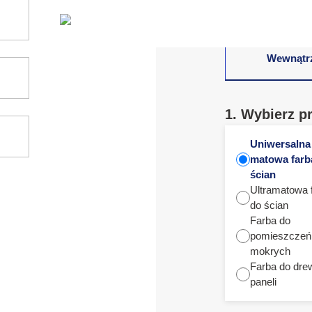
Wewnątr
1. Wybierz p
Uniwersalna
matowa farb
ścian
Ultramatowa 
do ścian
Farba do
pomieszczeń
mokrych
Farba do dre
paneli