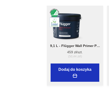
9,1 L - Flügger Wall Primer Pro
- grubopowłokowy grunt,
459 zł/szt.
tworzący matową
(50,44 zł/l)
powierzchnię
Dodaj do koszyka