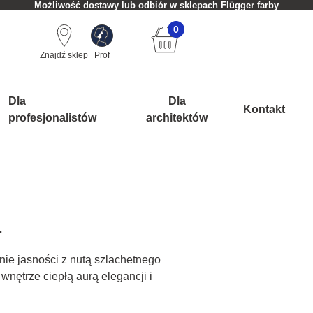
Możliwość dostawy lub odbiór w sklepach Flügger farby
0
Znajdź sklep
Prof
Dla
Dla
Kontakt
profesjonalistów
architektów
.
nie jasności z nutą szlachetnego
 wnętrze ciepłą aurą elegancji i