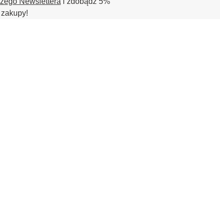
szego Newslettera
i zdobądź 5%
 zakupy!