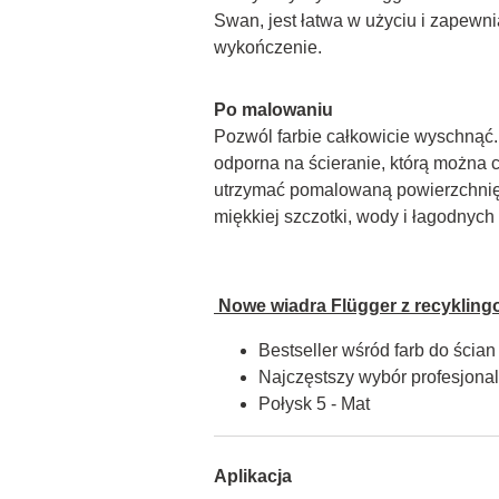
Swan, jest łatwa w użyciu i zapewnia
wykończenie.
Po malowaniu
Pozwól farbie całkowicie wyschnąć. F
odporna na ścieranie, którą można c
utrzymać pomalowaną powierzchnię 
miękkiej szczotki, wody i łagodnyc
 Nowe wiadra Flügger z recykling
Bestseller wśród farb do ścian
Najczęstszy wybór profesjon
Połysk 5 - Mat
Aplikacja