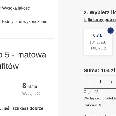
Wysoka jakość
2. Wybierz il
Ile farby potr
Estetyczne wykończenie
0,7 L
104 zł/szt.
(148,57 zł/l)
o 5 - matowa
ufitów
Suma: 104 zł
8
m2/litr
Objętość
Wydajność
Wydajność produktu
malowaniu
, jeśli szukasz dobrze 