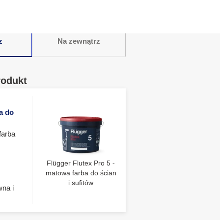
z
Na zewnątrz
rodukt
a do
farba
Flügger Flutex Pro 5 -
matowa farba do ścian
i sufitów
wna i