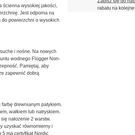
Zapisz się do na
 ścienna wysokiej jakości, 
rabatu na kolejne
erzchnię. Jest odporna na 
 do powierzchni o wysokich 
, suche i nośne. Na nowych 
gruntu wodnego Flügger Non-
zepność. Pamiętaj, aby 
że zapewnić dobrą 
 farbę drewnianym patykiem. 
em, wałkiem lub natryskiem. 
się nałożenie 2 warstw. 
y uzyskać równomierny i 
 5 ma certyfikat Nordic 