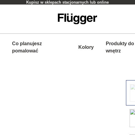
Kupisz w sklepach stacjonarnych lub online
Co planujesz
Produkty do
Kolory
pomalować
wnętrz