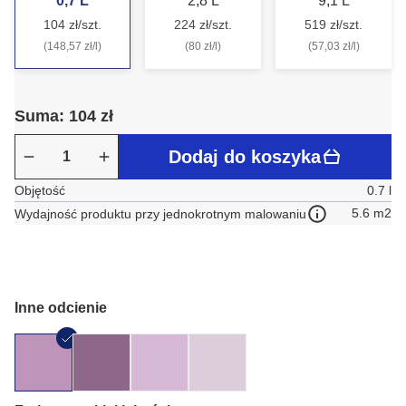
0,7 L
2,8 L
9,1 L
104 zł/szt.
224 zł/szt.
519 zł/szt.
(148,57 zł/l)
(80 zł/l)
(57,03 zł/l)
Suma: 104 zł
Dodaj do koszyka
Objętość
0.7 l
5.6 m2
Wydajność produktu przy jednokrotnym malowaniu
Inne odcienie