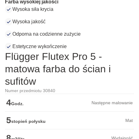
Farba wysokiej jakości
Wysoka siła krycia
Wysoka jakość
Odporna na codzienne zużycie
Estetyczne wykończenie
Flügger Flutex Pro 5 -
matowa farba do ścian i
sufitów
Numer przedmiotu 30840
4
Następne malowanie
Godz.
5
Mat
stopień połysku
8
Wydajność