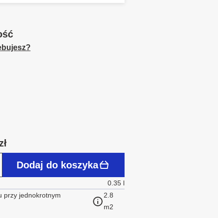
ość
zebujesz?
zł
Dodaj do koszyka
0.35 l
 przy jednokrotnym
2.8
m2