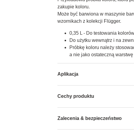
zakupie koloru.

Może być barwiona w maszynie barw
wzornikach z kolekcji Flügger.
0,35 L - Do testowania koloró
Do użytku wewnątrz i na zewną
Próbkę koloru należy stosować
a nie jako ostateczną warstw
Aplikacja
Cechy produktu
Zalecenia & bezpieczeństwo