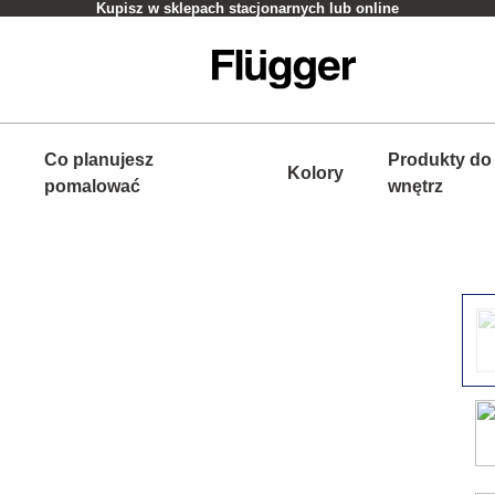
Kupisz w sklepach stacjonarnych lub online
Co planujesz
Produkty do
Kolory
pomalować
wnętrz