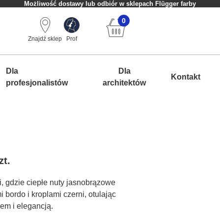
Możliwość dostawy lub odbiór w sklepach Flügger farby
0
Znajdź sklep
Prof
Dla
Dla
Kontakt
profesjonalistów
architektów
zt.
i, gdzie ciepłe nuty jasnobrązowe
mi bordo i kroplami czerni, otulając
em i elegancją.