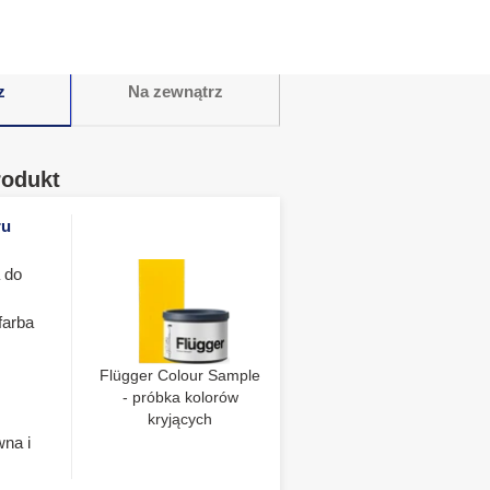
z
Na zewnątrz
rodukt
ru
 do
farba
Flügger Colour Sample
- próbka kolorów
kryjących
wna i