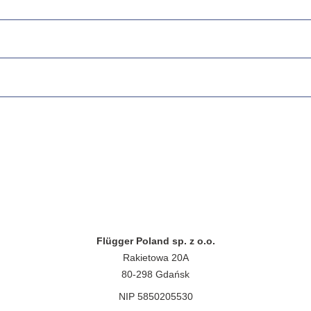
Flügger Poland sp. z o.o.
Rakietowa 20A
80-298 Gdańsk
NIP 5850205530