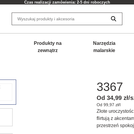
Czas realizacji zamówienia: 2-5 dni roboczych
Produkty na
Narzędzia
zewnątrz
malarskie
3367
Od 34,99 zł/s
Od 99,97 zł/l
Złote uroczystośc
flirtują z akcenta
przestrzeń spokoj