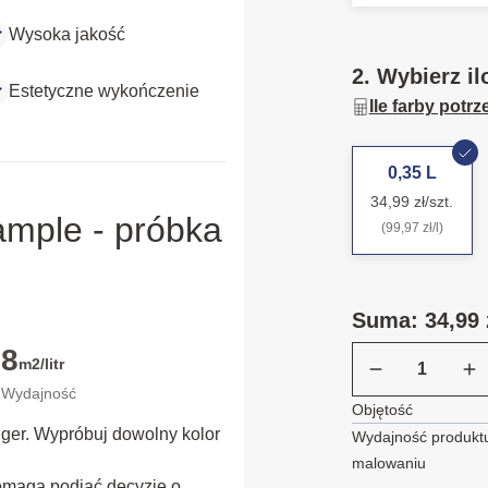
Wysoka jakość
2. Wybierz il
Estetyczne wykończenie
Ile farby potr
0,35 L
34,99 zł/szt.
ample - próbka
(99,97 zł/l)
Suma: 34,99 
8
m2/litr
Wydajność
Objętość
ügger. Wypróbuj dowolny kolor
Wydajność produktu
malowaniu
omaga podjąć decyzję o 