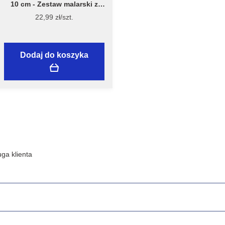
10 cm - Zestaw malarski z
wałkiem Welur 10 cm, model
22,99 zł/szt.
7981 – Flügger
Dodaj do koszyka
ga klienta