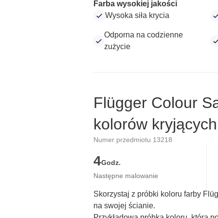
Farba wysokiej jakości
Wysoka siła krycia
Odporna na codzienne
zużycie
Flügger Colour S
kolorów kryjących
Numer przedmiotu 13218
4
Godz.
Następne malowanie
Skorzystaj z próbki koloru farby Fl
na swojej ścianie.
Przykładowa próbka koloru, która p