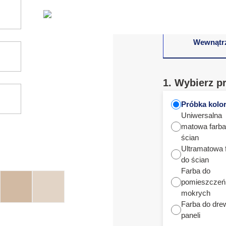
Wewnątr
1. Wybierz p
Próbka kolo
Uniwersalna
matowa farba
ścian
Ultramatowa 
do ścian
Farba do
pomieszczeń
mokrych
Farba do dre
paneli