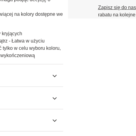
Zapisz się do na
iącej na kolory dostępne we 
rabatu na kolejne
w kryjących
trz - Łatwa w użyciu
 tylko w celu wyboru koloru,
ę wykończeniową