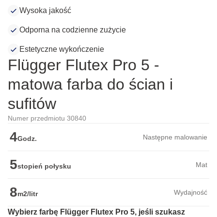
Wysoka jakość
Odporna na codzienne zużycie
Estetyczne wykończenie
Flügger Flutex Pro 5 -
matowa farba do ścian i
sufitów
Numer przedmiotu 30840
4
Następne malowanie
Godz.
5
Mat
stopień połysku
8
Wydajność
m2/litr
Wybierz farbę Flügger Flutex Pro 5, jeśli szukasz 