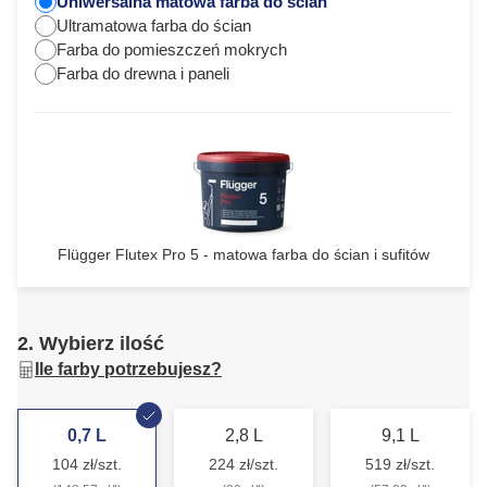
Uniwersalna matowa farba do ścian
Ultramatowa farba do ścian
Farba do pomieszczeń mokrych
Farba do drewna i paneli
Flügger Flutex Pro 5 - matowa farba do ścian i sufitów
2. Wybierz ilość
Ile farby potrzebujesz?
0,7 L
2,8 L
9,1 L
104 zł/szt.
224 zł/szt.
519 zł/szt.