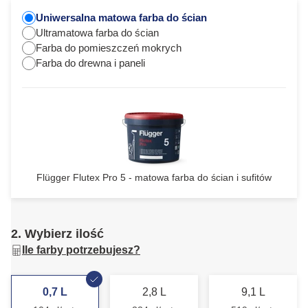
Uniwersalna matowa farba do ścian
Ultramatowa farba do ścian
Farba do pomieszczeń mokrych
Farba do drewna i paneli
Flügger Flutex Pro 5 - matowa farba do ścian i sufitów
2. Wybierz ilość
Ile farby potrzebujesz?
0,7 L
2,8 L
9,1 L