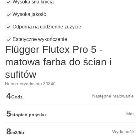
Wysoka siła krycia
Wysoka jakość
Odporna na codzienne zużycie
Estetyczne wykończenie
Flügger Flutex Pro 5 -
matowa farba do ścian i
sufitów
Numer przedmiotu 30840
4
Następne malowanie
Godz.
5
Mat
stopień połysku
8
Wydajność
m2/litr