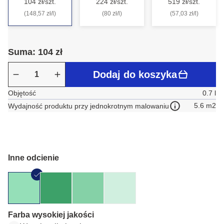
104 zł/szt.
224 zł/szt.
519 zł/szt.
(148,57 zł/l)
(80 zł/l)
(57,03 zł/l)
Suma: 104 zł
Dodaj do koszyka
Objętość
0.7 l
5.6 m2
Wydajność produktu przy jednokrotnym malowaniu
Inne odcienie
Farba wysokiej jakości