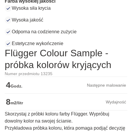
Farba wysokiej jakości
Wysoka siła krycia
Wysoka jakość
Odporna na codzienne zużycie
Estetyczne wykończenie
Flügger Colour Sample -
próbka kolorów kryjących
Numer przedmiotu 13235
4
Następne malowanie
Godz.
8
Wydajność
m2/litr
Skorzystaj z próbki koloru farby Flügger. Wypróbuj
dowolny kolor na swojej ścianie.
Przykładowa próbka koloru, która pomaga podjąć decyzję 