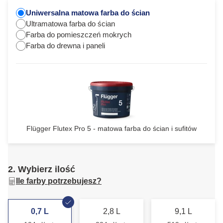
Uniwersalna matowa farba do ścian
Ultramatowa farba do ścian
Farba do pomieszczeń mokrych
Farba do drewna i paneli
Flügger Flutex Pro 5 - matowa farba do ścian i sufitów
2. Wybierz ilość
Ile farby potrzebujesz?
0,7 L
2,8 L
9,1 L