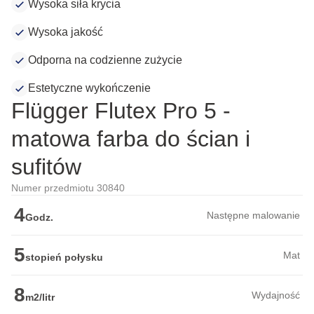
Wysoka siła krycia
Wysoka jakość
Odporna na codzienne zużycie
Estetyczne wykończenie
Flügger Flutex Pro 5 -
matowa farba do ścian i
sufitów
Numer przedmiotu 30840
4
Następne malowanie
Godz.
5
Mat
stopień połysku
8
Wydajność
m2/litr