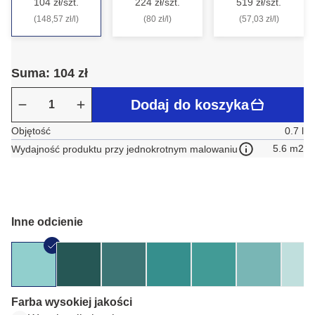
104 zł/szt.
224 zł/szt.
519 zł/szt.
(148,57 zł/l)
(80 zł/l)
(57,03 zł/l)
Suma: 104 zł
Dodaj do koszyka
Objętość
0.7 l
5.6 m2
Wydajność produktu przy jednokrotnym malowaniu
Inne odcienie
Farba wysokiej jakości