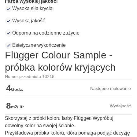
Farba wysokiej jakości
Wysoka siła krycia
Wysoka jakość
Odporna na codzienne zużycie
Estetyczne wykończenie
Flügger Colour Sample -
próbka kolorów kryjących
Numer przedmiotu 13218
4
Następne malowanie
Godz.
8
Wydajność
m2/litr
Skorzystaj z próbki koloru farby Flügger. Wypróbuj
dowolny kolor na swojej ścianie.
Przykładowa próbka koloru, która pomaga podjąć decyzję 