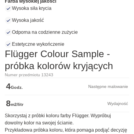
Farba wysokiej jakości
Wysoka siła krycia
Wysoka jakość
Odporna na codzienne zużycie
Estetyczne wykończenie
Flügger Colour Sample -
próbka kolorów kryjących
Numer przedmiotu 13243
4
Następne malowanie
Godz.
8
Wydajność
m2/litr
Skorzystaj z próbki koloru farby Flügger. Wypróbuj
dowolny kolor na swojej ścianie.
Przykładowa próbka koloru, która pomaga podjąć decyzję 