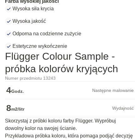
Farba wysokiej jakości
Wysoka siła krycia
Wysoka jakość
Odporna na codzienne zużycie
Estetyczne wykończenie
Flügger Colour Sample -
próbka kolorów kryjących
Numer przedmiotu 13243
4
Następne malowanie
Godz.
8
Wydajność
m2/litr
Skorzystaj z próbki koloru farby Flügger. Wypróbuj
dowolny kolor na swojej ścianie.
Przykładowa próbka koloru, która pomaga podjąć decyzję 