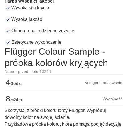
Farba wysokiej jakości
Wysoka siła krycia
Wysoka jakość
Odporna na codzienne zużycie
Estetyczne wykończenie
Flügger Colour Sample -
próbka kolorów kryjących
Numer przedmiotu 13243
4
Następne malowanie
Godz.
8
Wydajność
m2/litr
Skorzystaj z próbki koloru farby Flügger. Wypróbuj
dowolny kolor na swojej ścianie.
Przykładowa próbka koloru, która pomaga podjąć decyzję 