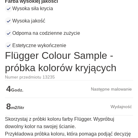
Farba wysokiej jakości
Wysoka siła krycia
Wysoka jakość
Odporna na codzienne zużycie
Estetyczne wykończenie
Flügger Colour Sample -
próbka kolorów kryjących
Numer przedmiotu 13235
4
Następne malowanie
Godz.
8
Wydajność
m2/litr
Skorzystaj z próbki koloru farby Flügger. Wypróbuj
dowolny kolor na swojej ścianie.
Przykładowa próbka koloru, która pomaga podjąć decyzję 