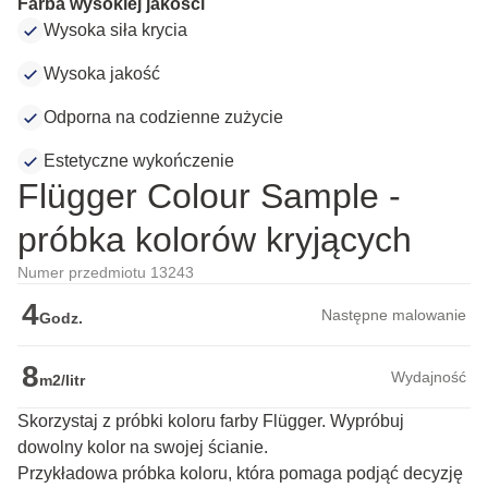
Farba wysokiej jakości
Wysoka siła krycia
Wysoka jakość
Odporna na codzienne zużycie
Estetyczne wykończenie
Flügger Colour Sample -
próbka kolorów kryjących
Numer przedmiotu 13243
4
Następne malowanie
Godz.
8
Wydajność
m2/litr
Skorzystaj z próbki koloru farby Flügger. Wypróbuj
dowolny kolor na swojej ścianie.
Przykładowa próbka koloru, która pomaga podjąć decyzję 