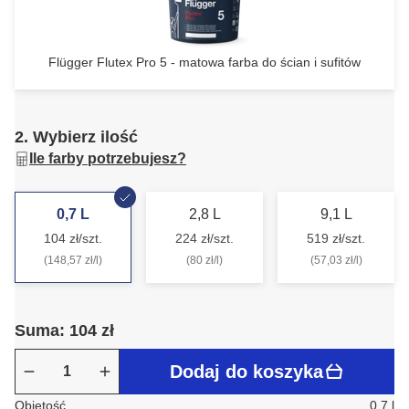
Flügger Flutex Pro 5 - matowa farba do ścian i sufitów
2. Wybierz ilość
Ile farby potrzebujesz?
0,7 L
2,8 L
9,1 L
104 zł/szt.
224 zł/szt.
519 zł/szt.
(148,57 zł/l)
(80 zł/l)
(57,03 zł/l)
Suma: 104 zł
Dodaj do koszyka
Objętość
0.7 l