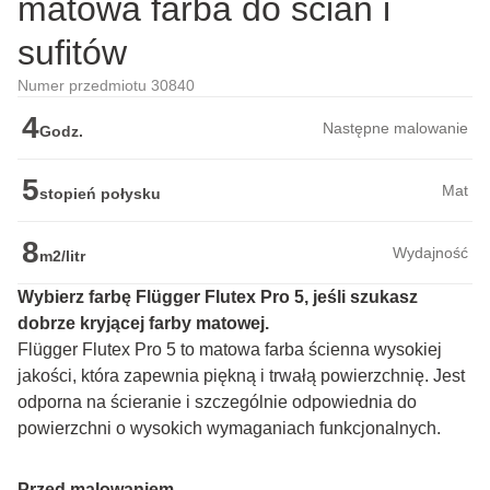
matowa farba do ścian i
sufitów
Numer przedmiotu 30840
4
Następne malowanie
Godz.
5
Mat
stopień połysku
8
Wydajność
m2/litr
Wybierz farbę Flügger Flutex Pro 5, jeśli szukasz 
dobrze kryjącej farby matowej.
Flügger Flutex Pro 5 to matowa farba ścienna wysokiej 
jakości, która zapewnia piękną i trwałą powierzchnię. Jest 
odporna na ścieranie i szczególnie odpowiednia do 
powierzchni o wysokich wymaganiach funkcjonalnych.
Przed malowaniem