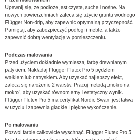
Upewnij się, że podłoże jest czyste, suche i nośne. Na 
nowych powierzchniach zaleca się użycie gruntu wodnego 
Flügger Non-drip, aby zapewnić optymalną przyczepność. 
Pamiętaj, aby zabezpieczyć podłogi i meble, a także 
zapewnić dobrą wentylację w pomieszczeniu.
Podczas malowania
Przed użyciem dokładnie wymieszaj farbę drewnianym 
patykiem. Nakładaj Flügger Flutex Pro 5 pędzlem, 
wałkiem lub natryskiem. Aby uzyskać najlepszy efekt, 
zaleca się nałożenie 2 warstw. Pracuj metodą „mokro na 
mokro”, aby uzyskać równomierny i estetyczny wynik. 
Flügger Flutex Pro 5 ma certyfikat Nordic Swan, jest łatwa 
w użyciu i zapewnia gładkie i piękne wykończenie.
Po malowaniu
Pozwól farbie całkowicie wyschnąć. Flügger Flutex Pro 5 
to farba odporna na ścieranie, którą można czyścić. 