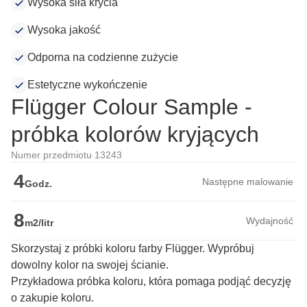
Wysoka siła krycia
Wysoka jakość
Odporna na codzienne zużycie
Estetyczne wykończenie
Flügger Colour Sample -
próbka kolorów kryjących
Numer przedmiotu 13243
4
Następne malowanie
Godz.
8
Wydajność
m2/litr
Skorzystaj z próbki koloru farby Flügger. Wypróbuj
dowolny kolor na swojej ścianie.
Przykładowa próbka koloru, która pomaga podjąć decyzję 
o zakupie koloru.
